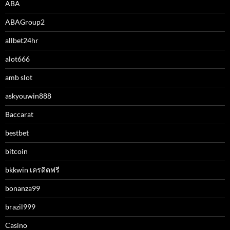
ABA
ABAGroup2
allbet24hr
alot666
amb slot
askyouwin888
Baccarat
bestbet
bitcoin
bkkwin เครดิตฟรี
bonanza99
brazil999
Casino