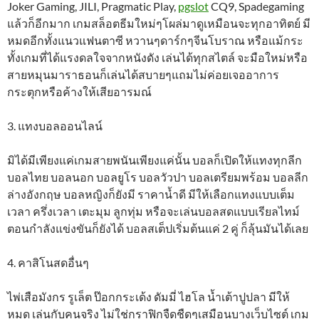
Joker Gaming, JILI, Pragmatic Play,
pgslot
CQ9, Spadegaming
แล้วก็อีกมาก เกมสล็อตธีมใหม่ๆโผล่มาดูเหมือนจะทุกอาทิตย์ มี
หมดอีกทั้งแนวแฟนตาซี หวานๆดาร์กๆจีนโบราณ หรือแม้กระ
ทั้งเกมที่ได้แรงดลใจจากหนังดัง เล่นได้ทุกสไตล์ จะมือใหม่หรือ
สายหมุนมาราธอนก็เล่นได้สบายๆแถมไม่ค่อยเจออาการ
กระตุกหรือค้างให้เสียอารมณ์
3. แทงบอลออนไลน์
มิได้มีเพียงแค่เกมสายพนันเพียงแค่นั้น บอลก็เปิดให้แทงทุกลีก
บอลไทย บอลนอก บอลยูโร บอลวัวปา บอลเตรียมพร้อม บอลลีก
ล่างอังกฤษ บอลหญิงก็ยังมี ราคาน้ำดี มีให้เลือกแทงแบบเต็ม
เวลา ครึ่งเวลา เตะมุม ลูกทุ่ม หรือจะเล่นบอลสดแบบเรียลไทม์
ตอนกำลังแข่งขันก็ยังได้ บอลสเต็ปเริ่มต้นแค่ 2 คู่ ก็ลุ้นมันได้เลย
4. คาสิโนสดอื่นๆ
ไพ่เสือมังกร รูเล็ต ป๊อกกระเด้ง ดัมมี่ ไฮโล น้ำเต้าปูปลา มีให้
หมด เล่นกับคนจริง ไม่ใช่กราฟิกจืดชืดๆเสมือนบางเว็บไซต์ เกม