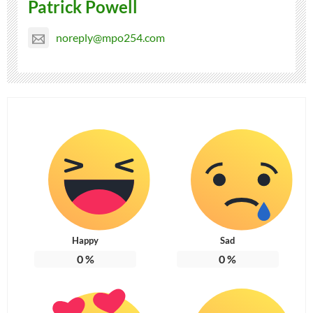
Patrick Powell
noreply@mpo254.com
Happy
Sad
0
%
0
%