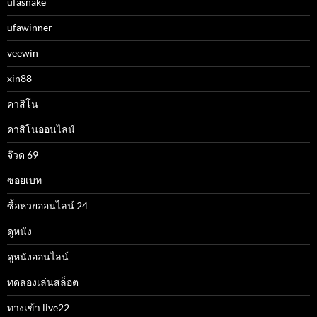
ufasnake
ufawinner
veewin
xin88
คาสิโน
คาสิโนออนไลน์
จ๊วด 69
ซอยเบท
ซื้อหวยออนไลน์ 24
ดูหนัง
ดูหนังออนไลน์
ทดลองเล่นสล็อต
ทางเข้า live22