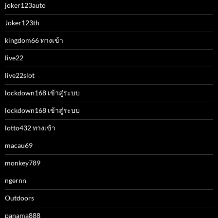
joker123auto
Joker123th
kingdom66 ทางเข้า
live22
live22slot
lockdown168 เข้าสู่ระบบ
lockdown168 เข้าสู่ระบบ
lotto432 ทางเข้า
macau69
monkey789
ngernn
Outdoors
panama888