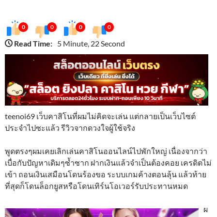
0
0
0
0
Read Time:
5 Minute, 22 Second
teenoi69 เว็บคาสิโนที่ผมไม่คิดจะเล่น แต่กลายเป็นเว็บไซต์
ประจำไปซะแล้ว รีวิวจากดวงใจผู้ใช้จริง
พูดตรงๆผมเคยเลิกเล่นคาสิโนออนไลน์ไปพักใหญ่ เนื่องจากว่า
เบื่อกับปัญหาเดิมๆซ้ำซาก ฝากเงินแล้วจำเป็นต้องคอย เครดิตไม่
เข้า ถอนเงินเสมือนโดนร้องขอ ระบบเกมค้างตอนลุ้น แล้วท้าย
ที่สุดก็โดนล็อกยูสหรือโดนเทิร์นโอเวอร์รับประทานหมด
ผ