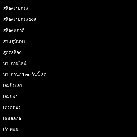
สล็อตเว็บตรง
สล็อตเว็บตรง 168
สล็อตแตกดี
สวนสุนันทา
สูตรสล็อต
หวยออนไลน์
หวยฮานอย vip วันนี้ สด
เกมยิงปลา
เกมยูฟ่า
เครดิตฟรี
เล่นสล็อต
เว็บพนัน