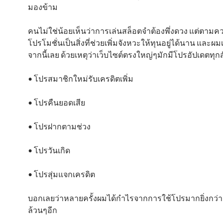
มองข้าม
คนไม่ใช่น้อยเห็นว่าการเล่นสล็อตจำต้องพึ่งดวง แต่ตามค
โปรโมชั่นเป็นสิ่งที่ช่วยเพิ่มจังหวะให้ทุนอยู่ได้นาน และผม
จากนี้เลย ด้วยเหตุว่าเว็บไซต์ตรงใหญ่ๆมักมีโปรอัปเดตทุกส
• โปรสมาชิกใหม่รับเครดิตเพิ่ม
• โปรคืนยอดเสีย
• โปรฝากตามช่วง
• โปรวันเกิด
• โปรสุ่มแจกเครดิต
บอกเลยว่าหลายครั้งผมได้กำไรจากการใช้โปรมากยิ่งกว่า
ล้วนๆอีก