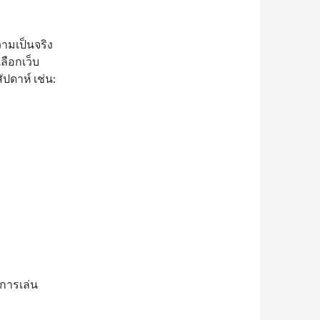
วามเป็นจริง
เลือกเว็บ
ัปดาห์ เช่น:
การเล่น