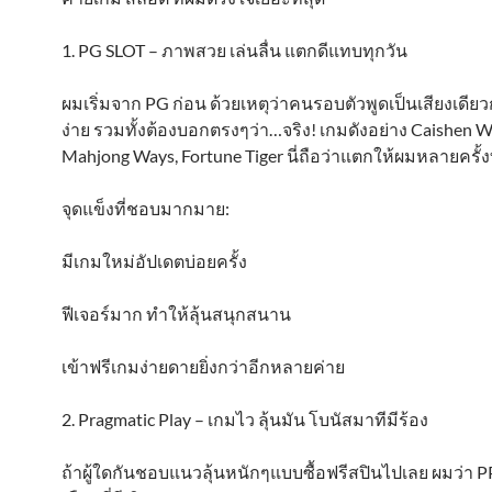
1. PG SLOT – ภาพสวย เล่นลื่น แตกดีแทบทุกวัน
ผมเริ่มจาก PG ก่อน ด้วยเหตุว่าคนรอบตัวพูดเป็นเสียงเดีย
ง่าย รวมทั้งต้องบอกตรงๆว่า…จริง! เกมดังอย่าง Caishen W
Mahjong Ways, Fortune Tiger นี่ถือว่าแตกให้ผมหลายครั้งท
จุดแข็งที่ชอบมากมาย:
มีเกมใหม่อัปเดตบ่อยครั้ง
ฟีเจอร์มาก ทำให้ลุ้นสนุกสนาน
เข้าฟรีเกมง่ายดายยิ่งกว่าอีกหลายค่าย
2. Pragmatic Play – เกมไว ลุ้นมัน โบนัสมาทีมีร้อง
ถ้าผู้ใดกันชอบแนวลุ้นหนักๆแบบซื้อฟรีสปินไปเลย ผมว่า PP