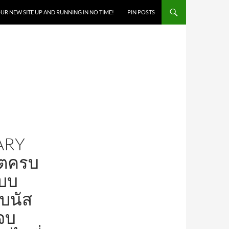
OUR NEW SITE UP AND RUNNING IN NO TIME!
PIN POSTS
ARY
ิตครบ
ะบบ
โบนัส
จบ