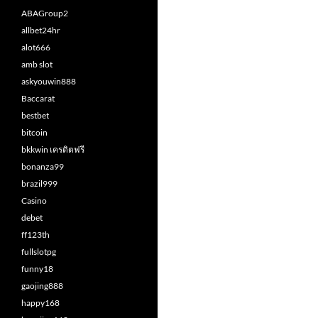
ABAGroup2
allbet24hr
alot666
amb slot
askyouwin888
Baccarat
bestbet
bitcoin
bkkwin เครดิตฟรี
bonanza99
brazil999
Casino
debet
ff123th
fullslotpg
funny18
gaojing888
happy168