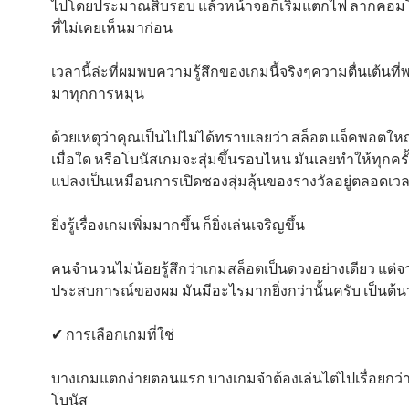
ไปโดยประมาณสิบรอบ แล้วหน้าจอก็เริ่มแตกไฟ ลากคอ
ที่ไม่เคยเห็นมาก่อน
เวลานี้ล่ะที่ผมพบความรู้สึกของเกมนี้จริงๆความตื่นเต้นที่พร
มาทุกการหมุน
ด้วยเหตุว่าคุณเป็นไปไม่ได้ทราบเลยว่า สล็อต แจ็คพอตให
เมื่อใด หรือโบนัสเกมจะสุ่มขึ้นรอบไหน มันเลยทำให้ทุกครั้
แปลงเป็นเหมือนการเปิดซองสุ่มลุ้นของรางวัลอยู่ตลอดเว
ยิ่งรู้เรื่องเกมเพิ่มมากขึ้น ก็ยิ่งเล่นเจริญขึ้น
คนจำนวนไม่น้อยรู้สึกว่าเกมสล็อตเป็นดวงอย่างเดียว แต่จ
ประสบการณ์ของผม มันมีอะไรมากยิ่งกว่านั้นครับ เป็นต้น
✔ การเลือกเกมที่ใช่
บางเกมแตกง่ายตอนแรก บางเกมจำต้องเล่นไต่ไปเรื่อยกว่
โบนัส