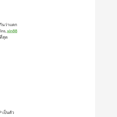
วกันว่าแตก
ins,
xin88
ี่สุด
 เป็นตัว