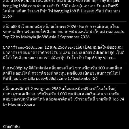
สล็อต168 หวยออนไลน์ อัตราจ่ายมากที่สุด ของไทย Top 4 by Raquel
hengjing168d.com ฝากประจำรับ 500 กล่องสุ่มเฮงเฮง รับเครดิตฟรี
ไลฟ์สด สล็อต ยิงปลา กีฬา ไพ่ hengjing168 ที่ 1 ของเอเชีย 1 กันยายน
2569
สล็อต888 เว็บแจกหนัก สล็อตเว็บตรง 2026 ประสบการณ์เล่นยุคใหม่
ระบบเสถียร พร้อมเกมให้เลือกมากมาย พนันออนไลน์ เว็บแม่ ทดลองเล่น
Top 72 by Makayla jin888.asia 2 September 2026
บาคาร่า sexy168c.com 12 ส.ค. 2569 sexy168 เปิดมุมมองใหม่ของเกม
บาคาร่า เซียนบาคาร่าตัวจริงรับ 3 แสน ระบบเสถียร อัปเดตล่าสุด เว็บดี
มีโต๊ะให้เลือกเยอะ บาคาร่า สมัครปุ๊บ รับโปรปั๊บ Top 65 by Verena
Pussy888play มิติใหม่แห่ง สล็อตออนไลน์ ชวนเพื่อนรับ 100 เกมสล็อต
คาสิโนออนไลน์ สวรรค์ของนักลงทุน พุซซี่888 เปิดประสบการณ์ใหม่
ทันที Top 5 by Lilla pussy888play.me 17 September 26
สล็อตเครดิตฟรี 2 กรกฎาคม 2569 สล็อตเครดิตฟรี คาสิโนเว็บใหญ่
มาตรฐานเอเชีย สมาชิกใหม่รับ 1,000 ทุนน้อย สอยเงินแสน ระบบทัน
สมัย รองรับทุกไลฟ์สไตล์ สล็อตเครดิตฟรี เข้าร่วมวันนี้ รวยทันที Top 94
by Max jin55.guru
ป้ายกำกับ