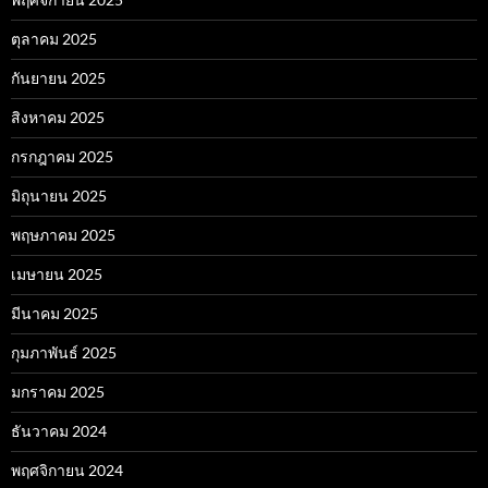
ตุลาคม 2025
กันยายน 2025
สิงหาคม 2025
กรกฎาคม 2025
มิถุนายน 2025
พฤษภาคม 2025
เมษายน 2025
มีนาคม 2025
กุมภาพันธ์ 2025
มกราคม 2025
ธันวาคม 2024
พฤศจิกายน 2024