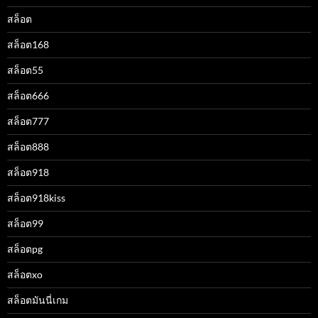
สล็อต
สล็อต168
สล็อต55
สล็อต666
สล็อต777
สล็อต888
สล็อต918
สล็อต918kiss
สล็อต99
สล็อตpg
สล็อตxo
สล็อตมันนี่เกม