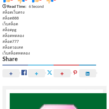
Read Time:
6 Second
สล็อตเว็บตรง
สล็อต888
เว็บสล็อต
สล็อตpg
สล็อตทดลอง
สล็อต777
สล็อตวอเลท
เว็บสล็อตทดลอง
Share