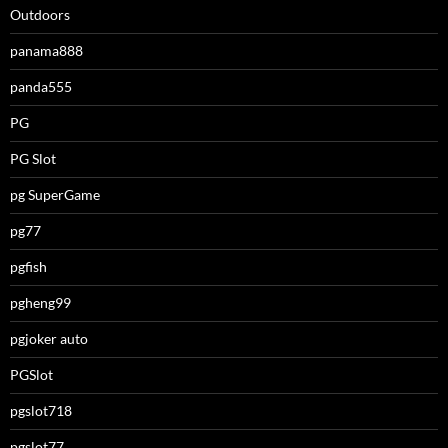
Outdoors
panama888
panda555
PG
PG Slot
pg SuperGame
pg77
pgfish
pgheng99
pgjoker auto
PGSlot
pgslot718
pgslot77