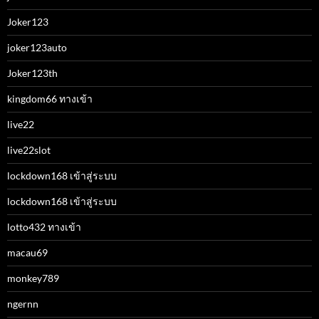
Joker123
joker123auto
Joker123th
kingdom66 ทางเข้า
live22
live22slot
lockdown168 เข้าสู่ระบบ
lockdown168 เข้าสู่ระบบ
lotto432 ทางเข้า
macau69
monkey789
ngernn