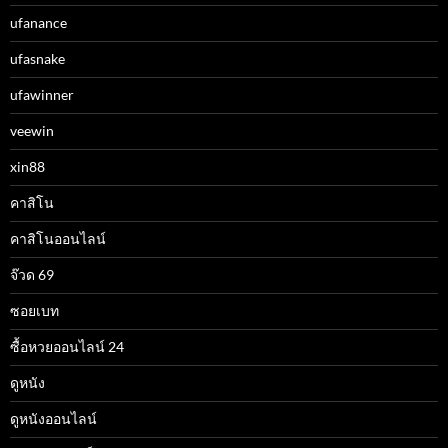
ufanance
ufasnake
ufawinner
veewin
xin88
คาสิโน
คาสิโนออนไลน์
จ๊วด 69
ซอยเบท
ซื้อหวยออนไลน์ 24
ดูหนัง
ดูหนังออนไลน์