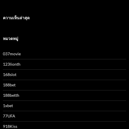
ความเห็นล่าสุด
หมวดหมู่
037movie
123lionth
168slot
188bet
188betth
1xbet
77UFA
918Kiss