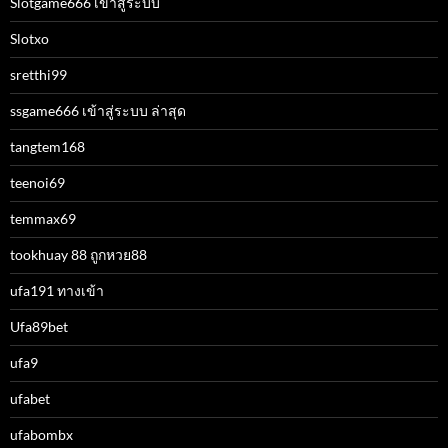
Slotgame666 เข้าสู่ระบบ
Slotxo
sretthi99
ssgame666 เข้าสู่ระบบ ล่าสุด
tangtem168
teenoi69
temmax69
tookhuay 88 ถูกหวย88
ufa191 ทางเข้า
Ufa89bet
ufa9
ufabet
ufabombx