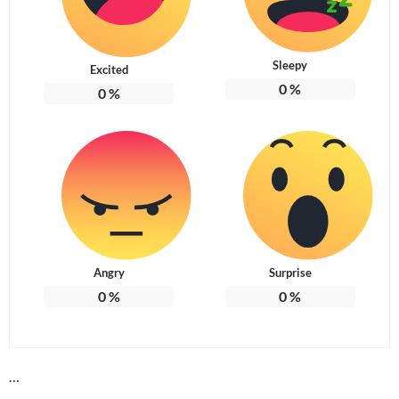
Sleepy
Excited
0
%
0
%
Angry
Surprise
0
%
0
%
…