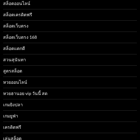
สล็อตออนไลน์
สล็อตเครดิตฟรี
สล็อตเว็บตรง
สล็อตเว็บตรง 168
สล็อตแตกดี
สวนสุนันทา
สูตรสล็อต
หวยออนไลน์
หวยฮานอย vip วันนี้ สด
เกมยิงปลา
เกมยูฟ่า
เครดิตฟรี
เล่นสล็อต