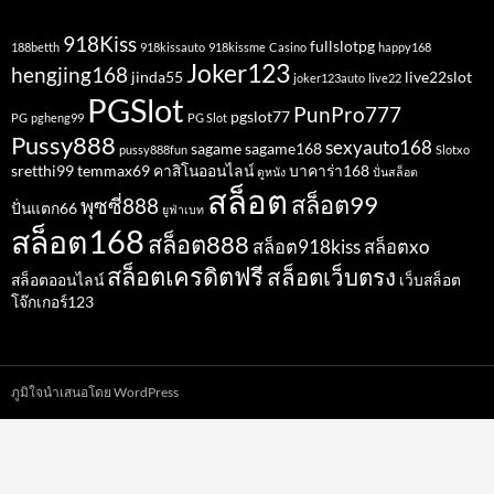
918Kiss
fullslotpg
188betth
918kissauto
918kissme
Casino
happy168
Joker123
hengjing168
jinda55
live22slot
joker123auto
live22
PGSlot
PunPro777
pgslot77
PG
pgheng99
PG Slot
Pussy888
sexyauto168
sagame
sagame168
pussy888fun
Slotxo
sretthi99
temmax69
คาสิโนออนไลน์
บาคาร่า168
ดูหนัง
ปั่นสล็อต
สล็อต
สล็อต99
พุซซี่888
ปั่นแตก66
ยูฟ่าเบท
สล็อต168
สล็อต888
สล็อต918kiss
สล็อตxo
สล็อตเครดิตฟรี
สล็อตเว็บตรง
สล็อตออนไลน์
เว็บสล็อต
โจ๊กเกอร์123
ภูมิใจนำเสนอโดย WordPress