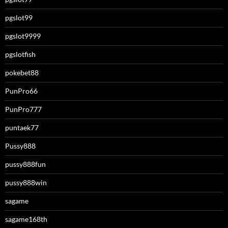
pgslot99
pgslot9999
pgslotfish
pokebet88
PunPro66
PunPro777
puntaek77
Pussy888
pussy888fun
pussy888win
sagame
sagame168th