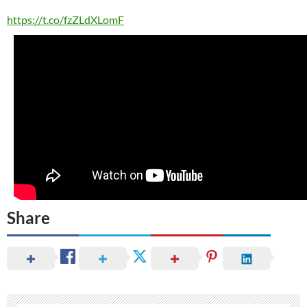
https://t.co/fzZLdXLomF
Share