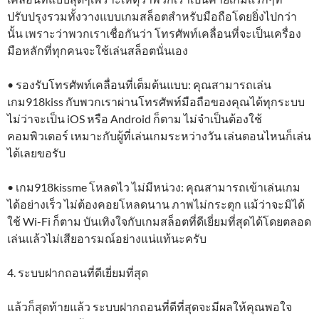
ปรับปรุงรวมทั้งวางแบบเกมสล็อตสำหรับมือถือโดยยิ่งไปกว่า
นั้น เพราะว่าพวกเราเชื่อกันว่า โทรศัพท์เคลื่อนที่จะเป็นเครื่อง
มือหลักที่ทุกคนจะใช้เล่นสล็อตนั่นเอง
• รองรับโทรศัพท์เคลื่อนที่เต็มต้นแบบ: คุณสามารถเล่น
เกม918kiss กับพวกเราผ่านโทรศัพท์มือถือของคุณได้ทุกระบบ
ไม่ว่าจะเป็น iOS หรือ Android ก็ตาม ไม่จำเป็นต้องใช้
คอมพิวเตอร์ เหมาะกับผู้ที่เล่นเกมระหว่างวัน เล่นตอนไหนก็เล่น
ได้เลยขอรับ
• เกม918kissme โหลดไว ไม่มีหน่วง: คุณสามารถเข้าเล่นเกม
ได้อย่างเร็ว ไม่ต้องคอยโหลดนาน ภาพไม่กระตุก แม้ว่าจะมิได้
ใช้ Wi-Fi ก็ตาม บันเทิงใจกับเกมสล็อตที่ดีเยี่ยมที่สุดได้โดยตลอด
เล่นแล้วไม่เสียอารมณ์อย่างแน่แท้นะครับ
4. ระบบฝากถอนที่ดีเยี่ยมที่สุด
แล้วก็สุดท้ายแล้ว ระบบฝากถอนที่ดีที่สุดจะมีผลให้คุณพอใจ