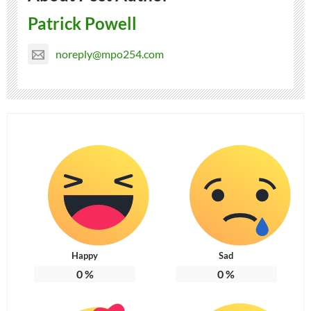
Patrick Powell
noreply@mpo254.com
Happy
Sad
0
%
0
%