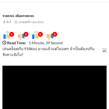
918KISS
,
สล็อต918KISS
ลิงก์
10 พฤศจิกายน 2025
0
0
0
0
Read Time:
5 Minute, 39 Second
เล่นสล็อตกับ 918kiss นานแล้วแต่ไม่แตก จำเป็นต้องปรับ
จังหวะยังไง?