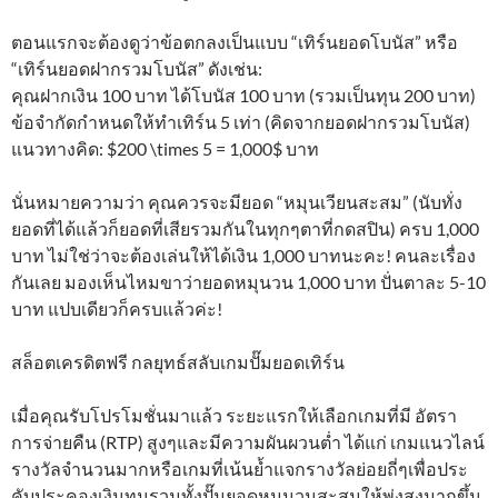
ตอนแรกจะต้องดูว่าข้อตกลงเป็นแบบ “เทิร์นยอดโบนัส” หรือ
“เทิร์นยอดฝากรวมโบนัส” ดังเช่น:
คุณฝากเงิน 100 บาท ได้โบนัส 100 บาท (รวมเป็นทุน 200 บาท)
ข้อจำกัดกำหนดให้ทำเทิร์น 5 เท่า (คิดจากยอดฝากรวมโบนัส)
แนวทางคิด: $200 \times 5 = 1,000$ บาท
นั่นหมายความว่า คุณควรจะมียอด “หมุนเวียนสะสม” (นับทั่ง
ยอดที่ได้แล้วก็ยอดที่เสียรวมกันในทุกๆตาที่กดสปิน) ครบ 1,000
บาท ไม่ใช่ว่าจะต้องเล่นให้ได้เงิน 1,000 บาทนะคะ! คนละเรื่อง
กันเลย มองเห็นไหมขาว่ายอดหมุนวน 1,000 บาท ปั่นตาละ 5-10
บาท แปบเดียวก็ครบแล้วค่ะ!
สล็อตเครดิตฟรี กลยุทธ์สลับเกมปั๊มยอดเทิร์น
เมื่อคุณรับโปรโมชั่นมาแล้ว ระยะแรกให้เลือกเกมที่มี อัตรา
การจ่ายคืน (RTP) สูงๆและมีความผันผวนต่ำ ได้แก่ เกมแนวไลน์
รางวัลจำนวนมากหรือเกมที่เน้นย้ำแจกรางวัลย่อยถี่ๆเพื่อประ
คับประคองเงินทุนรวมทั้งปั๊มยอดหมุนวนสะสมให้พุ่งสูงมากขึ้น