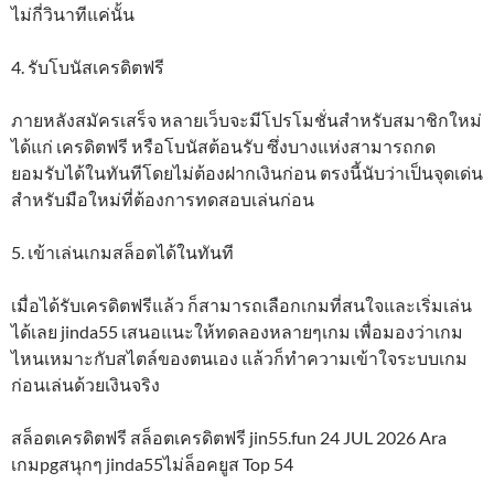
ไม่กี่วินาทีแค่นั้น
4. รับโบนัสเครดิตฟรี
ภายหลังสมัครเสร็จ หลายเว็บจะมีโปรโมชั่นสำหรับสมาชิกใหม่
ได้แก่ เครดิตฟรี หรือโบนัสต้อนรับ ซึ่งบางแห่งสามารถกด
ยอมรับได้ในทันทีโดยไม่ต้องฝากเงินก่อน ตรงนี้นับว่าเป็นจุดเด่น
สำหรับมือใหม่ที่ต้องการทดสอบเล่นก่อน
5. เข้าเล่นเกมสล็อตได้ในทันที
เมื่อได้รับเครดิตฟรีแล้ว ก็สามารถเลือกเกมที่สนใจและเริ่มเล่น
ได้เลย jinda55 เสนอแนะให้ทดลองหลายๆเกม เพื่อมองว่าเกม
ไหนเหมาะกับสไตล์ของตนเอง แล้วก็ทำความเข้าใจระบบเกม
ก่อนเล่นด้วยเงินจริง
สล็อตเครดิตฟรี สล็อตเครดิตฟรี jin55.fun 24 JUL 2026 Ara
เกมpgสนุกๆ jinda55ไม่ล็อคยูส Top 54