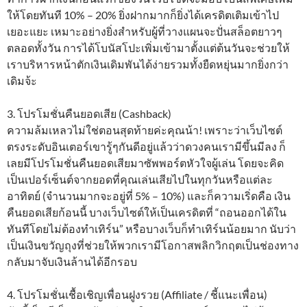
ให้โดยทันที 10% – 20% ยิ่งฝากมากก็ยิ่งได้เครดิตเติมเข้าไป
เยอะแยะ เหมาะอย่างยิ่งสำหรับผู้ที่วางแผนจะปั่นสล็อตยาวๆ
ตลอดทั้งวัน การได้โบนัสโปะเพิ่มเข้ามาตั้งแต่ต้นวันจะช่วยให้
เราบริหารหน้าตักเงินเดิมพันได้ง่ายรวมทั้งยืดหยุ่นมากยิ่งกว่า
เดิมจ้ะ
3. โปรโมชั่นคืนยอดเสีย (Cashback)
ความล้มเหลวไม่ใช่ตอนสุดท้ายค่ะคุณน้า! เพราะว่าเว็บไซต์
ตรงระดับอินเตอร์เขารู้ๆกันดีอยู่แล้วว่าดวงคนเรามีขึ้นมีลง ก็
เลยมีโปรโมชั่นคืนยอดเสียมาซัพพอร์ตหัวใจผู้เล่น โดยจะคิด
เป็นเปอร์เซ็นต์จากยอดที่คุณเล่นเสียไปในทุกวันหรือแต่ละ
อาทิตย์ (จำนวนมากจะอยู่ที่ 5% – 10%) และก็ความเริ่ดคือ เงิน
คืนยอดเสียก้อนนี้ บางเว็บไซต์ให้เป็นเครดิตที่ “ถอนออกได้ใน
ทันทีโดยไม่ต้องทำเทิร์น” หรือบางเว็บก็ทำเทิร์นน้อยมาก นับว่า
เป็นเงินขวัญถุงที่ช่วยให้พวกเรามีโอกาสพลิกวิกฤตเป็นช่องทาง
กลับมาจับเงินล้านได้อีกรอบ
4. โปรโมชั่นเชื้อเชิญเพื่อนฝูงรวย (Affiliate / ชี้แนะเพื่อน)