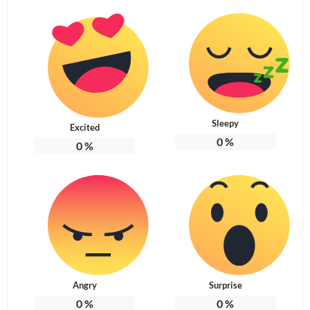
Sleepy
Excited
0
%
0
%
Angry
Surprise
0
%
0
%