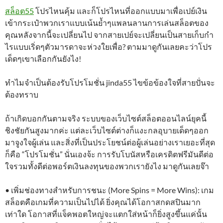
สล็อต55
โปรไหนคุ้ม และก็โปรไหนที่ออกแบบมาเพื่อเปย์เงิน
เข้ากระเป๋าพวกเราแบบเน้นย้ำๆแพลนลานการเล่นสล็อตของ
คุณหลังจากนี้จะเปลี่ยนไป จากสายเปย์จะเปลี่ยนเป็นสายเก็บกำ
ไรแบบเริ่ดๆตัวมารดาจะห่วงใยเพื่อ? ตามมาดูกันเลยคะว่าโปร
เด็ดๆเขาเลือกกันยังไง!
ทำไมจำเป็นต้องรับโปรโมชั่น jinda55 ไขข้อข้องใจที่สายปั่นจะ
ต้องทราบ
ถ้าเกิดบอกกันตามจริง ระบบของเว็บไซต์สล็อตออนไลน์ยุคนี้
ชิงชัยกันสูงมากค่ะ แต่ละเว็บไซต์ต่างก็แงะกลอุบายเด็ดๆออก
มาจูงใจผู้เล่น และสิ่งที่เป็นประโยชน์ต่อผู้เล่นอย่างเราเยอะที่สุด
ก็คือ “โปรโมชั่น” นั่นเองจ้ะ การรับโบนัสหรือเครดิตฟรีมันดีต่อ
ใจรวมทั้งดีต่อพอร์ตเงินลงทุนของพวกเรายังไง มาดูกันเลยจ๊า
• เพิ่มช่องทางสำหรับการชนะ (More Spins = More Wins): เกม
สล็อตคือเกมที่ความเป็นไปได้ ยิ่งคุณได้โอกาสกดสปินมาก
เท่าใด โอกาสที่แจ็คพอตใหญ่จะแตกใส่หน้าก็ยิ่งสูงขึ้นแค่นั้น