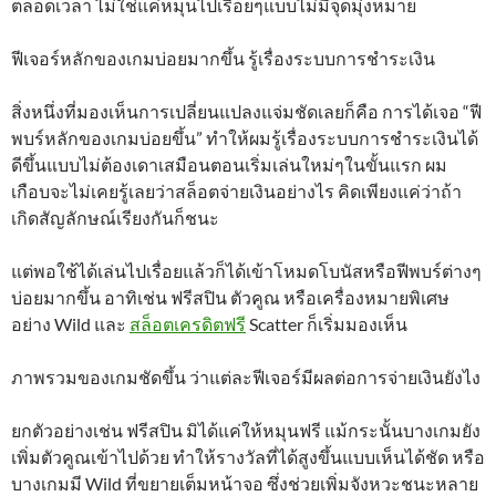
ตลอดเวลา ไม่ใช่แค่หมุนไปเรื่อยๆแบบไม่มีจุดมุ่งหมาย
ฟีเจอร์หลักของเกมบ่อยมากขึ้น รู้เรื่องระบบการชำระเงิน
สิ่งหนึ่งที่มองเห็นการเปลี่ยนแปลงแจ่มชัดเลยก็คือ การได้เจอ “ฟี
พบร์หลักของเกมบ่อยขึ้น” ทำให้ผมรู้เรื่องระบบการชำระเงินได้
ดีขึ้นแบบไม่ต้องเดาเสมือนตอนเริ่มเล่นใหม่ๆในขั้นแรก ผม
เกือบจะไม่เคยรู้เลยว่าสล็อตจ่ายเงินอย่างไร คิดเพียงแค่ว่าถ้า
เกิดสัญลักษณ์เรียงกันก็ชนะ
แต่พอใช้ได้เล่นไปเรื่อยแล้วก็ได้เข้าโหมดโบนัสหรือฟีพบร์ต่างๆ
บ่อยมากขึ้น อาทิเช่น ฟรีสปิน ตัวคูณ หรือเครื่องหมายพิเศษ
อย่าง Wild และ
สล็อตเครดิตฟรี
Scatter ก็เริ่มมองเห็น
ภาพรวมของเกมชัดขึ้น ว่าแต่ละฟีเจอร์มีผลต่อการจ่ายเงินยังไง
ยกตัวอย่างเช่น ฟรีสปิน มิได้แค่ให้หมุนฟรี แม้กระนั้นบางเกมยัง
เพิ่มตัวคูณเข้าไปด้วย ทำให้รางวัลที่ได้สูงขึ้นแบบเห็นได้ชัด หรือ
บางเกมมี Wild ที่ขยายเต็มหน้าจอ ซึ่งช่วยเพิ่มจังหวะชนะหลาย