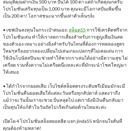
สมมุติคุณฝากเงิน 500 บาท ปั่นได้ 100 ตา แต่ถ้าเกิดคุณกดรับ
โปรโมชั่นเสริมทุนเป็น 1,000 บาท คุณจะมีโอกาสปั่นเพิ่มขึ้น
เป็น 200 ตา! โอกาสชนะมากขึ้นเท่าตัวเห็นๆจ้ะ
• เซฟเงินลงทุนในกระเป๋าตนเอง:
สล็อต55
การใช้เครดิตฟรีจาก
โปรโมชั่นเล่น ทำให้เราลดการเสี่ยงสำหรับการสูญเสียเงินสด
ของตัวเอง เหมาะอย่างยิ่งสำหรับวันไหนที่ต้องการทดลองสูตร
ใหม่ๆหรืออยากลองเปลี่ยนไปเล่นเกมแปลกๆที่ไม่เคยเล่น การ
ใช้เงินโบนัสสปินจะช่วยทำให้พวกเราเล่นได้อย่างมีความสุข ไม่
เครียด รวมทั้งความไม่เครียดนี่แหละค่ะที่มักจะนำโชคใหญ่มา
ให้เสมอ
• ได้กำไรจากยอดเสีย: เว็บไซต์สล็อตตรงระดับพรีเมียมมักจะมี
โปรโมชั่นคืนยอดเสียให้แต่ละวันหรือทุกสัปดาห์ แสดงว่าถึง
แม้ว่าจะวันนั้นเราจะซวย ปั่นหลุดไป แต่เรายังมีเงินคืนกลับมา
เป็นทุนให้แก้ตัวในวันถัดไป เริ่ดเกินต่อต้านไหมล่ะค่ะ
เปิดโผ 4 โปรโมชั่นสล็อตยอดฮิต แจก jinda55 หนักจนใจสั่นที่
คุณต้องห้ามพลาด!