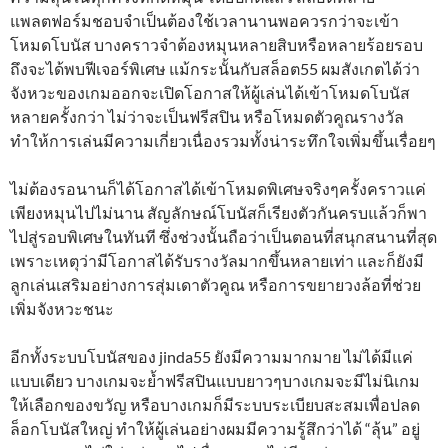
แพลตฟอร์มชอบจำเป็นต้องใช้เวลานานพอควรกว่าจะเข้า
โหมดโบนัส บางคราวจำต้องหมุนหลายสิบหรือหลายร้อยรอบ
ถึงจะได้พบฟีเจอร์พิเศษ แม้กระนั้นกับสล็อต55 ผมสังเกตได้ว่า
จังหวะของเกมออกจะเปิดโอกาสให้ผู้เล่นได้เข้าโหมดโบนัส
หลายครั้งกว่า ไม่ว่าจะเป็นฟรีสปิน หรือโหมดตัวคูณรางวัล
ทำให้การเล่นมีความเกี่ยวเนื่องรวมทั้งน่าระทึกใจเพิ่มขึ้นเรื่อยๆ
ไม่ต้องรอนานก็ได้โอกาสได้เข้าโหมดพิเศษจริงๆครั้งคราวแค่
เพียงหมุนไปไม่นาน สัญลักษณ์โบนัสก็เรียงตัวกันครบแล้วก็พา
ไปสู่รอบพิเศษในทันที ซึ่งช่วงนั้นถือว่าเป็นตอนที่สนุกสนานที่สุด
เพราะเหตุว่ามีโอกาสได้รับรางวัลมากขึ้นหลายเท่า และก็ยังมี
ลูกเล่นเสริมอย่างการสุ่มเดาตัวคูณ หรือการขยายวงล้อที่ช่วย
เพิ่มจังหวะชนะ
อีกทั้งระบบโบนัสของ jinda55 ยังมีความมากมาย ไม่ได้มีแค่
แบบเดียว บางเกมจะย้ำฟรีสปินแบบยาวๆบางเกมจะมีไม่นิเกม
ให้เลือกของขวัญ หรือบางเกมก็มีระบบระเบียบสะสมเพื่อปลด
ล็อกโบนัสใหญ่ ทำให้ผู้เล่นอย่างผมมีความรู้สึกว่าได้ “ลุ้น” อยู่