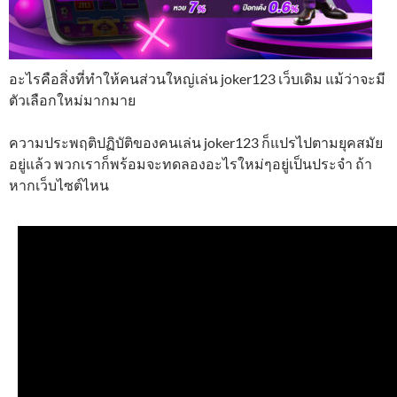
อะไรคือสิ่งที่ทำให้คนส่วนใหญ่เล่น joker123 เว็บเดิม แม้ว่าจะมี
ตัวเลือกใหม่มากมาย
ความประพฤติปฏิบัติของคนเล่น joker123 ก็แปรไปตามยุคสมัย
อยู่แล้ว พวกเราก็พร้อมจะทดลองอะไรใหม่ๆอยู่เป็นประจำ ถ้า
หากเว็บไซต์ไหน