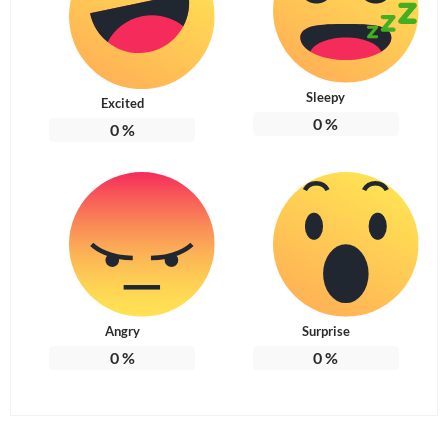
Sleepy
Excited
0
%
0
%
Angry
Surprise
0
%
0
%
…