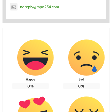
noreply@mpo254.com
Happy
Sad
0
%
0
%