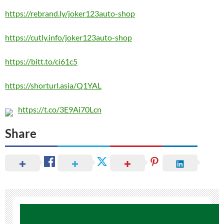
https://rebrand.ly/joker123auto-shop
https://cutly.info/joker123auto-shop
https://bitt.to/ci61c5
https://shorturl.asia/Q1YAL
https://t.co/3E9Ai70Lcn
Share