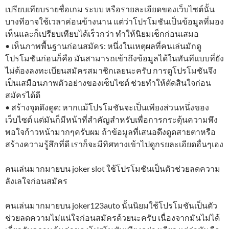
เปรียบเทียบรายชื่อเกม ระบบ หรือรายละเอียดของเว็บไซต์นั้น
บางทีอาจใช้เวลาค่อนข้างนาน แต่ว่าโปรโมชันเป็นข้อมูลที่มอง
เห็นและก็เปรียบเทียบได้เร็วกว่า ทำให้นิยมเช็กก่อนเสมอ
• เห็นภาพพื้นฐานก่อนสมัคร: หนึ่งในเหตุผลที่คนเล่นมักดู
โปรโมชันก่อนก็คือ มันสามารถเข้าถึงข้อมูลได้ในทันทีแบบที่ยัง
ไม่ต้องลงทะเบียนสมัครสมาชิกเลยนะครับ การดูโปรโมชันจึง
เป็นเสมือนภาพตัวอย่างของเซ็บไซต์ ช่วยทำให้ตัดสินใจก่อน
สมัครได้ดี
• สร้างจุดดึงดูด: หากแม้โปรโมชันจะเป็นเพียงส่วนหนึ่งของ
เว็บไซต์ แต่มันก็มีหน้าที่สำคัญสำหรับเพื่อการกระตุ้นความพึง
พอใจก้าวหน้ามากๆครับผม ถ้าข้อมูลที่เสนอดึงดูดสายตาหรือ
สร้างความรู้สึกที่ดี เราก็จะมีทิศทางเข้าไปดูกรยละเอียดอื่นๆเอง
คนเล่นมากมายบน joker slot ใช้โปรโมชันเป็นตัวช่วยลดความ
ลังเลใจก่อนสมัคร
คนเล่นมากมายบน joker123auto นั้นนิยมใช้โปรโมชันเป็นตัว
ช่วยลดความไม่แน่ใจก่อนสมัครด้วยนะครับ เนื่องจากมันไม่ได้