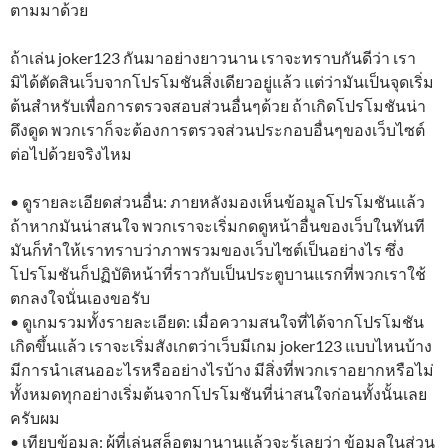
ตามมาด้วย
ถ้าเล่น joker123 กันมาอย่างยาวนาน เราจะทราบกันดีว่า เรา
มิได้ตัดสินเว็บจากโปรโมชันสิ่งเดียวอยู่แล้ว แต่ว่ามันเป็นจุดเริ่ม
ต้นสำหรับเพื่อการตรวจสอบส่วนอื่นๆด้วย ถ้าเกิดโปรโมชันน่า
ดึงดูด พวกเราก็จะต้องการตรวจส่วนประกอบอื่นๆของเว็บไซต์
ต่อไปด้วยจริงไหม
• ดูรายละเอียดส่วนอื่น: ภายหลังมองเห็นข้อมูลโปรโมชันแล้ว
ถ้าหากมันน่าสนใจ พวกเราจะเริ่มกดดูหน้าอื่นของเว็บในทันที
มันก็ทำให้เราทราบว่าภาพรวมของเว็บไซต์เป็นอย่างไร ซึ่ง
โปรโมชันก็ปฏิบัติหน้าที่ราวกับเป็นประตูบานแรกที่พวกเราใช้
ตกลงใจนั่นเองขอรับ
• ดูเกมรวมทั้งรายละเอียด: เมื่อความสนใจที่ได้จากโปรโมชัน
เกิดขึ้นแล้ว เราจะเริ่มสังเกตว่าเว็บมีเกม joker123 แบบไหนบ้าง
มีการนำเสนออะไรหรืออย่างไรบ้าง มีสิ่งที่พวกเราอยากหรือไม่
ทั้งหมดทุกอย่างเริ่มต้นจากโปรโมชันที่น่าสนใจก่อนทั้งนั้นเลย
ครับผม
• เทียบข้อมูล: ผู้ที่เล่นสล็อตมานานแล้วจะรู้เลยว่า ข้อมูลในส่วน