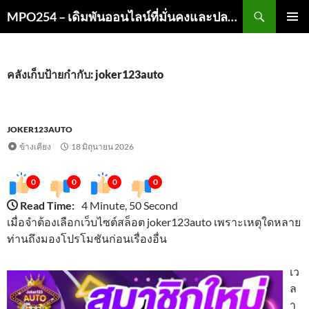
ค้นหา
MPO254 – เดิมพันออนไลน์ที่มั่นคงและปลอดภัย
ข้าม
เมนูหลัก
ไป
ยัง
เนื้อหา
คลังเก็บป้ายกำกับ: joker123auto
JOKER123AUTO
ข้างเคียง
18 มิถุนายน 2026
0
0
0
0
Read Time:
4 Minute, 50 Second
เมื่อจำต้องเลือกเว็บไซต์สล็อต joker123auto เพราะเหตุใดหลาย
ท่านถึงมองโปรโมชันก่อนเรื่องอื่น
เว
ล
า