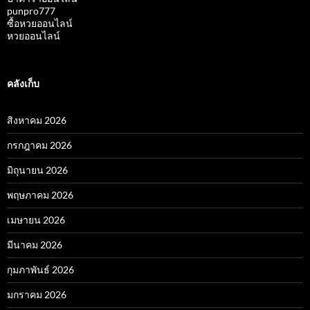
punpro777
ซื้อหวยออนไลน์
หวยออนไลน์
คลังเก็บ
สิงหาคม 2026
กรกฎาคม 2026
มิถุนายน 2026
พฤษภาคม 2026
เมษายน 2026
มีนาคม 2026
กุมภาพันธ์ 2026
มกราคม 2026