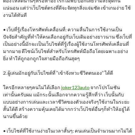
ต้องโหลดนานๆหรือหาอะไรก็ไม่พบ บอกเลยว่ามีสะดุดกัน
แน่นอน แต่ว่าเว็บไซต์ตรงที่ดีจะจัดทุกสิ่งแจ่มชัด เข้าเกมง่าย ใช้
งานได้ทันที
• เว็บที่รู้เรื่องโทรศัพท์เคลื่อนที่: ความลื่นในการใช้งานเป็น
ปัจจัยสำคัญที่ทำให้คนเลือกอยู่กับเว็บเดิมอย่างยาวนาน ซึ่งเว็บที่
เป็นอย่างนี้มักจะเป็นเว็บไซต์ที่รู้เรื่องผู้ใช้งานโทรศัพท์เคลื่อนที่
มากมาย ดีไซน์เว็บไซต์สำหรับโทรศัพท์มือถือโดยเฉพาะอย่าง
ยิ่ง ทำให้ถูกอกถูกใจสายมือถือกันสุดๆ
2. ผู้เล่นมักอยู่กับเว็บไซต์ที่ “เข้าจังหวะชีวิตตนเอง” ได้ดี
ใครอีกหลายๆคนไม่ได้เลือก
joker123auto
จากโปรโมชัน
เท่านั้นครับผม แม้กระนั้นเลือกจากความรู้สึกที่ว่า เว็บนั้นกับ
แบบอย่างการเล่นและเวลาชีวิตของตัวเองจริงๆใช้งานในระยะ
สั้นได้ดี สร้างความคุ้นเคยได้มากกว่าเว็บไซต์อื่นๆก็ทำให้อยู่ได้
นานขึ้นด้วย
• เว็บไซต์ที่ใช้งานง่ายในเวลาสั้นๆ: คนเล่นเป็นจำนวนมากไม่ได้