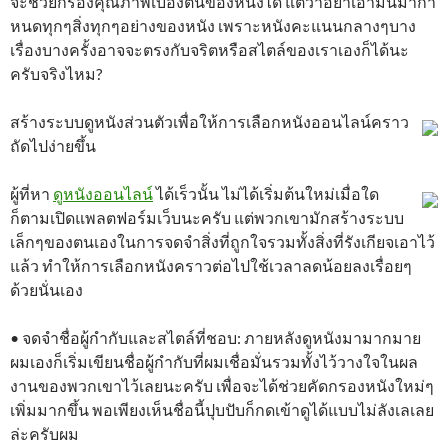
จะช่วยกรองคุณภาพเบื้องต้นของหนังได้ แต่ว่าอย่าเอามันมากำ
หนดทุกๆสิ่งทุกๆอย่างของหนัง เพราะหนังคะแนนกลางๆบาง
เรื่องบางครั้งอาจจะตรงกับจริตหรือสไตล์ของเราเองก็ได้นะ
ครับจริงไหม?
สร้างระบบดูหนังส่วนตัวเพื่อให้การเลือกหนังออนไลน์คราว
ถัดไปง่ายขึ้น
ผู้ที่หา
ดูหนังออนไลน์
ได้เร็วนั้น ไม่ได้เริ่มต้นใหม่เมื่อใด
ก็ตามเปิดแพลตฟอร์มเว็บนะครับ แต่พวกเขามักสร้างระบบ
เล็กๆของตนเองในการจดจำสิ่งที่ถูกใจรวมทั้งสิ่งที่รังเกียจเอาไว้
แล้ว ทำให้การเลือกหนังคราวต่อไปใช้เวลาลดน้อยลงเรื่อยๆ
ด้วยนั่นเอง
• จดจำชื่อผู้กำกับและสไตล์ที่ชอบ: ภายหลังดูหนังมามากมาย
ผมเองก็เริ่มเขียนชื่อผู้กำกับที่ผมเชื่อมั่นรวมทั้งไว้วางใจในผล
งานของพวกเขาไว้เลยนะครับ เพื่อจะได้ช่วยคัดกรองหนังใหม่ๆ
เพิ่มมากขึ้น พอเพียงเห็นชื่อนี้ปุบปับก็กดเข้าดูได้แบบไม่ลังเลเลย
ล่ะครับผม