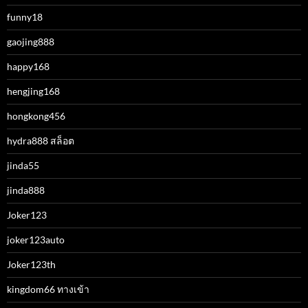
funny18
gaojing888
happy168
hengjing168
hongkong456
hydra888 สล็อต
jinda55
jinda888
Joker123
joker123auto
Joker123th
kingdom66 ทางเข้า