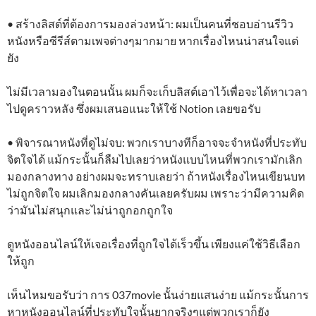
• สร้างลิสต์ที่ต้องการมองล่วงหน้า: ผมเป็นคนที่ชอบอ่านรีวิว
หนังหรือซีรีส์ตามเพจต่างๆมากมาย หากเรื่องไหนน่าสนใจแต่
ยัง
ไม่มีเวลามองในตอนนั้น ผมก็จะเก็บลิสต์เอาไว้เพื่อจะได้หาเวลา
ไปดูคราวหลัง ซึ่งผมเสนอแนะให้ใช้ Notion เลยขอรับ
• พิจารณาหนังที่ดูไม่จบ: พวกเราบางทีก็อาจจะจำหนังที่ประทับ
จิตใจได้ แม้กระนั้นก็ลืมไปเลยว่าหนังแบบไหนที่พวกเรามักเลิก
มองกลางทาง อย่างผมจะทราบเลยว่า ถ้าหนังเรื่องไหนเขียนบท
ไม่ถูกจิตใจ ผมเลิกมองกลางคันเลยครับผม เพราะว่ามีความคิด
ว่ามันไม่สนุกและไม่น่าถูกอกถูกใจ
ดูหนังออนไลน์ให้เจอเรื่องที่ถูกใจได้เร็วขึ้น เพียงแค่ใช้วิธีเลือก
ให้ถูก
เห็นไหมขอรับว่า การ 037movie นั้นง่ายแสนง่าย แม้กระนั้นการ
หาหนังออนไลน์ที่ประทับใจนั้นยากจริงๆแต่พวกเราก็ยัง