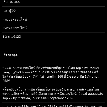
เว็บแทงบอล
เศรษฐี99
แทงบอลออนไลน์
แทงหวยออนไลน์
โจ๊กเกอร์123
เรื่องล่าสุด
สล็อต168 หวยออนไลน์ อัตราจ่ายมากที่สุด ของไทย Top 4 by Raquel
hengjing168d.com ฝากประจำรับ 500 กล่องสุ่มเฮงเฮง รับเครดิตฟรี
ไลฟ์สด สล็อต ยิงปลา กีฬา ไพ่ hengjing168 ที่ 1 ของเอเชีย 1 กันยายน
2569
สล็อต888 เว็บแจกหนัก สล็อตเว็บตรง 2026 ประสบการณ์เล่นยุคใหม่
ระบบเสถียร พร้อมเกมให้เลือกมากมาย พนันออนไลน์ เว็บแม่ ทดลองเล่น
Top 72 by Makayla jin888.asia 2 September 2026
บาคาร่า sexy168c.com 12 ส.ค. 2569 sexy168 เปิดมุมมองใหม่ของเกม