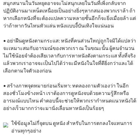
สนุกสนานในวันหยุดอาจจะไม่สนุกเลยในวันที่เพิ่งกลับจาก
ปฏิบัติงานมาเหน็ดเหนื่อยเป็นอย่างยิ่งๆหากสมองพวกเราล้า ถ้า
หากเลือกหนังที่จะต้องแปลความหลายชั้นอีกก็จะยิ่งเมื่อยล้า แต่
ว่าถ้าหากวันไหนหัวแล่น หนังแบบงี้บันเทิงใจแน่นอน
• อย่าฝืนดูหนังตามกระแส: หนังที่คนส่วนใหญ่ถูกใจมิได้แปลว่า
จะเหมาะสมกับอารมณ์ของพวกเรา ณ ในขณะนั้น ผู้คนจำนวน
ไม่ใช้น้อยจำต้องเสียเวลากับการหาหนังดังตามกระแส ทั้งที่จริง
แล้วพวกเราอาจจะเป็นไปได้ว่าจะมีหนังในใจที่ดียิ่งกว่าและได้
เลือกตามใจตัวเองก่อน
• สร้างภาพจุดหมายก่อนเริ่มหา: ทดลองถามตัวเองว่า ในอีก
สองชั่วโมงข้างหน้า เราต้องการดูหนังจบด้วยความรู้สึกหรือ
อารมณ์แบบไหน คำตอบนี้จะช่วยให้พวกเรากำหนดแนวหนังได้
อย่างเร็วมากกว่าจะมานั่งเลื่อนหาหนังเป็นร้อยๆ
ใช้ข้อมูลไม่กี่จุดบน ดูหนัง สำหรับในการตกลงใจแทนการ
อ่านทุกๆอย่าง