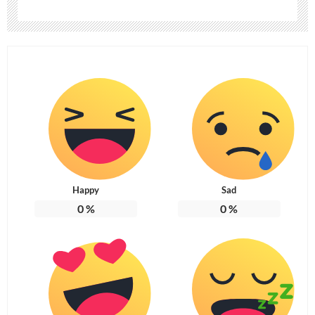
Happy
Sad
0
%
0
%