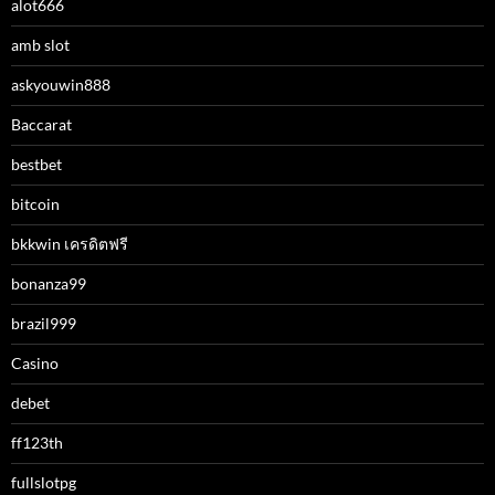
alot666
amb slot
askyouwin888
Baccarat
bestbet
bitcoin
bkkwin เครดิตฟรี
bonanza99
brazil999
Casino
debet
ff123th
fullslotpg