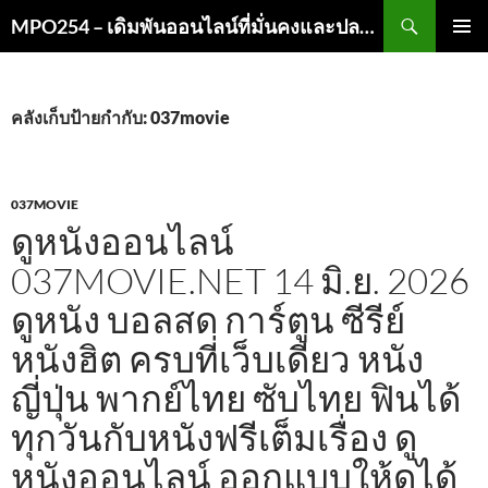
ค้นหา
MPO254 – เดิมพันออนไลน์ที่มั่นคงและปลอดภัย
ข้าม
เมนูหลัก
ไป
ยัง
เนื้อหา
คลังเก็บป้ายกำกับ: 037movie
037MOVIE
ดูหนังออนไลน์
037MOVIE.NET 14 มิ.ย. 2026
ดูหนัง บอลสด การ์ตูน ซีรีย์
หนังฮิต ครบที่เว็บเดียว หนัง
ญี่ปุ่น พากย์ไทย ซับไทย ฟินได้
ทุกวันกับหนังฟรีเต็มเรื่อง ดู
หนังออนไลน์ ออกแบบให้ดูได้