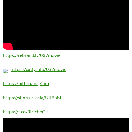
https://rebrand.ly/037movie
https://cutly.info/037movie
https://bitt.to/maj4um
https://shorturl.asia/UR9hM
https://t.co/3IrfcbbClt