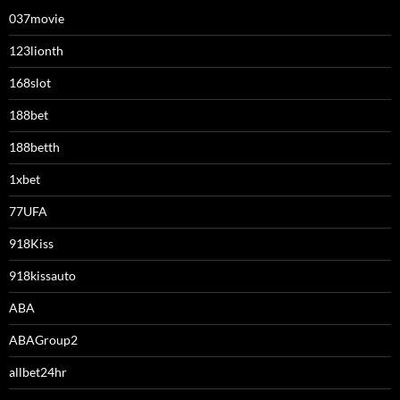
037movie
123lionth
168slot
188bet
188betth
1xbet
77UFA
918Kiss
918kissauto
ABA
ABAGroup2
allbet24hr