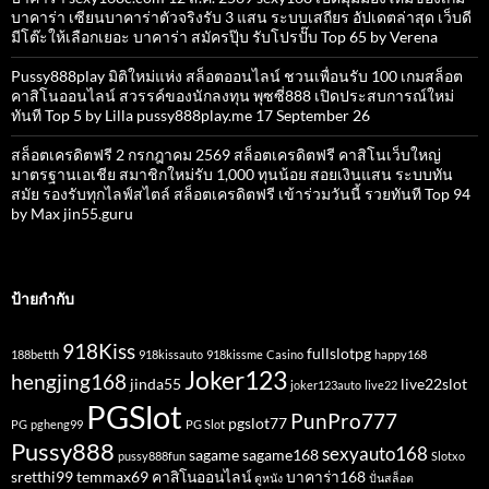
บาคาร่า เซียนบาคาร่าตัวจริงรับ 3 แสน ระบบเสถียร อัปเดตล่าสุด เว็บดี
มีโต๊ะให้เลือกเยอะ บาคาร่า สมัครปุ๊บ รับโปรปั๊บ Top 65 by Verena
Pussy888play มิติใหม่แห่ง สล็อตออนไลน์ ชวนเพื่อนรับ 100 เกมสล็อต
คาสิโนออนไลน์ สวรรค์ของนักลงทุน พุซซี่888 เปิดประสบการณ์ใหม่
ทันที Top 5 by Lilla pussy888play.me 17 September 26
สล็อตเครดิตฟรี 2 กรกฎาคม 2569 สล็อตเครดิตฟรี คาสิโนเว็บใหญ่
มาตรฐานเอเชีย สมาชิกใหม่รับ 1,000 ทุนน้อย สอยเงินแสน ระบบทัน
สมัย รองรับทุกไลฟ์สไตล์ สล็อตเครดิตฟรี เข้าร่วมวันนี้ รวยทันที Top 94
by Max jin55.guru
ป้ายกำกับ
918Kiss
fullslotpg
188betth
918kissauto
918kissme
Casino
happy168
Joker123
hengjing168
jinda55
live22slot
joker123auto
live22
PGSlot
PunPro777
pgslot77
PG
pgheng99
PG Slot
Pussy888
sexyauto168
sagame
sagame168
pussy888fun
Slotxo
sretthi99
temmax69
คาสิโนออนไลน์
บาคาร่า168
ดูหนัง
ปั่นสล็อต