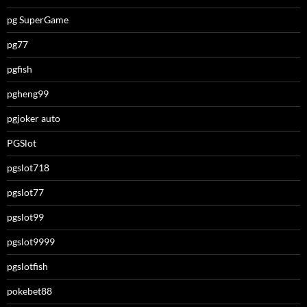
pg SuperGame
pg77
pgfish
pgheng99
pgjoker auto
PGSlot
pgslot718
pgslot77
pgslot99
pgslot9999
pgslotfish
pokebet88