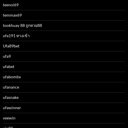
teenoi69
temmax69
tookhuay 88 ถูกหวย88
ufa191 ทางเข้า
Ufa89bet
ufa9
ufabet
ufabombx
ufanance
ufasnake
ufawinner
veewin