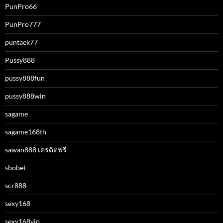
PunPro66
PunPro777
puntaek77
Pussy888
pussy888fun
pussy888win
sagame
sagame168th
sawan888 เครดิตฟรี
sbobet
scr888
sexy168
sexy168vip