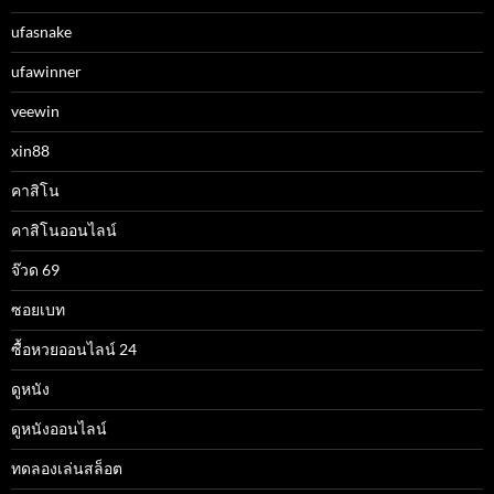
ufasnake
ufawinner
veewin
xin88
คาสิโน
คาสิโนออนไลน์
จ๊วด 69
ซอยเบท
ซื้อหวยออนไลน์ 24
ดูหนัง
ดูหนังออนไลน์
ทดลองเล่นสล็อต