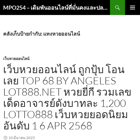
ค้นหา
MPO254 – เดิมพันออนไลน์ที่มั่นคงและปลอดภัย
ข้าม
เมนูหลัก
ไป
ยัง
เนื้อหา
คลังเก็บป้ายกำกับ: แทงหวยออนไลน์
เว็บหวยออนไลน์
เว็บหวยออนไลน์ ถูกปุ้บ โอน
เลย TOP 68 BY ANGELES
LOT888.NET หวยยี่กี รวมเลข
เด็ดอาจารย์ดังบาทละ 1,200
LOTTO888 เว็บหวยยอดนิยม
อันดับ 1 6 APR 2568
10 มีนาคม 2025