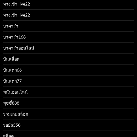
ทางเข้า live22
ทางเข้า live22
บาคาร่า
บาคาร่า168
บาคาร่าออนไลน์
ปั่นสล็อต
ปั่นแตก66
ปั่นแตก77
พนันออนไลน์
พุซซี่888
รวมเกมสล็อต
รอยัล558
สล็อต