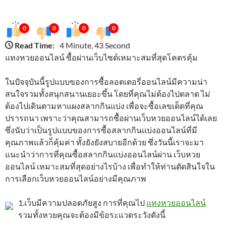
0
0
0
0
Read Time:
4 Minute, 43 Second
แทงหวยออนไลน์ ซื้อผ่านเว็บไซต์เหมาะสมที่สุดโคตรคุ้ม
ในปัจจุบันนี้รูปแบบของการซื้อลอตเตอรี่ออนไลน์มีความน่า
สนใจรวมทั้งสนุกสนานเยอะขึ้น โดยที่คุณไม่ต้องไปตลาด ไม่
ต้องไปเดินตามหาแผงสลากกินแบ่ง เพื่อจะซื้อเลขเด็ดที่คุณ
ปรารถนา เพราะว่าคุณสามารถซื้อผ่านเว็บหวยออนไลน์ได้เลย
ซึ่งนับว่าเป็นรูปแบบของการซื้อสลากกินแบ่งออนไลน์ที่มี
คุณภาพแล้วก็คุ้มค่า ทั้งยังยังสบายอีกด้วย ซึ่งวันนี้เราจะมา
แนะนำว่าการที่คุณซื้อสลากกินแบ่งออนไลน์ผ่าน เว็บหวย
ออนไลน์ เหมาะสมที่สุดอย่างไรบ้าง เพื่อทำให้ท่านตัดสินใจใน
การเลือกเว็บหวยออนไลน์อย่างมีคุณภาพ
1.เว็บมีความปลอดภัยสูง การที่คุณไป
แทงหวยออนไลน์
รวมทั้งหวยคุณจะต้องมีข้อระแวดระวังดังนี้