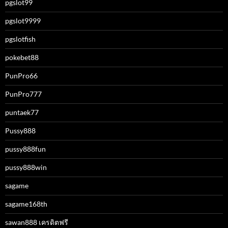
pgslot99
pgslot9999
pgslotfish
pokebet88
PunPro66
PunPro777
puntaek77
Pussy888
pussy888fun
pussy888win
sagame
sagame168th
sawan888 เครดิตฟรี