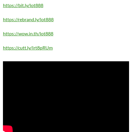
https://bit.ly/lot888
https://rebrand.ly/lot888
https://wow.in.th/lot888
https://cutt.ly/Irt8pRUm