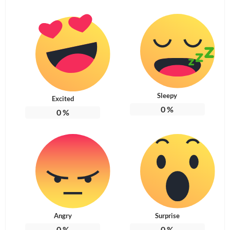
Sleepy
Excited
0
%
0
%
Angry
Surprise
0
%
0
%