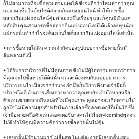
ก็ไม่สามารถที่จะซื้อหวยตามแผงได้ ซึ่งจะดีกว่าไหมหากว่าคุณ
แปลงมาซื้อในเว็บไซต์สลากกินแบ่งออนไลน์ ทำให้การซื้อ
สลากกินแบ่งออนไลน์คุ้มค่าเยอะขึ้นเรื่อยๆ และก็คุณมีเงินแค่
หลักสิบ คุณสามารถซื้อสลากกินแบ่งออนไลน์ได้แล้วลงทุนน้อย
แม้กระนั้นทำกำไรจะต้องเว็บไซต์สลากกินแบ่งออนไลน์เท่านั้น
• การซื้อหวยใต้ดิน ความจำกัดของรูปแบบการซื้อหวยนั้นมี
ล้นหลามดังนี้
• ได้รับการบริการที่ไม่มีคุณภาพ ซึ่งไม่มีผู้ใดทราบหรอกว่าการ
ที่คุณจะไปซื้อหวยใต้ดินนั้น คุณจะต้องพบกับแบบอย่างการ
บริการเช่นไร เนื่องจากว่าบางเจ้ามือก็บริการดี บางเจ้ามือก็
บริการไม่ดี เป็นการเสี่ยงดวงหากว่าคุณพบกับเจ้ามือหวยหรือ
ตัวแทนขายสลากกินแบ่งที่ไม่มีคุณภาพ คุณอาจจะเกิดความไม่
ถูกใจ ไม่มีความสุขสำหรับในการเลือกซื้อลอตเตอรี่ก็เป็นได้ ซึ่ง
เจ้ามือหวยหรือตัวแทนลอตเตอรี่บางคนไม่มี service mindพูดจา
ไม่ดี ทำให้คุณมีความคิดว่าการซื้อหวยนั้นไม่คุ้ม
• เลขกลั้นมีจำนวนมากไม่สิ้นสุด ในแต่ละงวดมีเลขกลั้นเยอะ