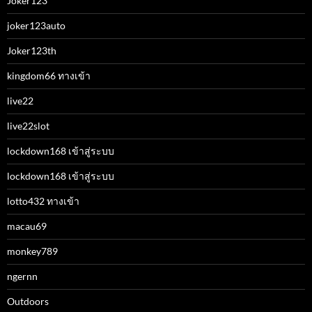
Joker123
joker123auto
Joker123th
kingdom66 ทางเข้า
live22
live22slot
lockdown168 เข้าสู่ระบบ
lockdown168 เข้าสู่ระบบ
lotto432 ทางเข้า
macau69
monkey789
ngernn
Outdoors