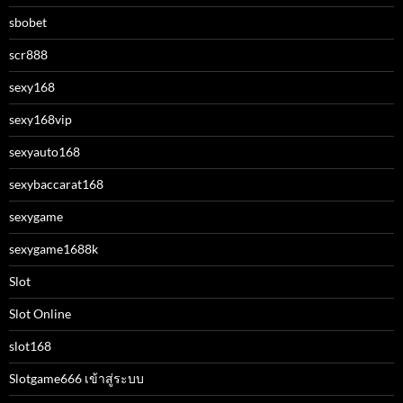
sbobet
scr888
sexy168
sexy168vip
sexyauto168
sexybaccarat168
sexygame
sexygame1688k
Slot
Slot Online
slot168
Slotgame666 เข้าสู่ระบบ