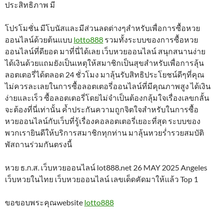
ประสิทธิภาพ มี
โปรโมชั่น มีโบนัสและมีส่วนลดต่างๆสำหรับเพื่อการซื้อหวย
ออนไลน์ด้วยต้นแบบ
lotto888
รวมทั้งระบบของการซื้อหวย
ออนไลน์ที่ดียอด มาที่นี่ได้เลย เว็บหวยออนไลน์ สนุกสนานง่าย
ได้เงินด้วยแถมยังเป็นเหตุให้สมาชิกเป็นสุขสำหรับเพื่อการลุ้น
ลอตเตอรี่ได้ตลอด 24 ชั่วโมง มาลุ้นรับสิทธิประโยชน์ดีๆที่คุณ
ไม่ควรละเลยในการซื้อลอตเตอรี่ออนไลน์ที่มีคุณภาพสูง ได้เงิน
ง่ายและเร็ว ซื้อลอตเตอรี่โดยไม่จำเป็นต้องกลุ้มใจเรื่องเลขกลั้น
จะต้องที่นี่เท่านั้น ค้ำประกันความถูกจิตใจสำหรับในการซื้อ
หวยออนไลน์กับเว็บที่รู้เรื่องคอลอตเตอรี่เยอะที่สุด ระบบของ
พวกเรายินดีให้บริการสมาชิกทุกท่าน มาลุ้นหวยร่ำรวยสมบัติ
พัสถานร่วมกันตรงนี้
หวย ธ.ก.ส. เว็บหวยออนไลน์ lot888.net 26 MAY 2025 Angeles
เว็บหวยในไทย เว็บหวยออนไลน์ เลขเด็ดคัดมาให้แล้ว Top 1
ขอขอบพระคุณwebsite
lotto888