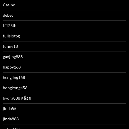
Casino
debet
ff123th
fullslotpg
funny18
gaojing888
happy168
hengjing168
hongkong456
hydra888 สล็อต
jinda55
jinda888