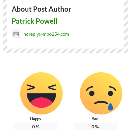
About Post Author
Patrick Powell
noreply@mpo254.com
Happy
Sad
0
%
0
%