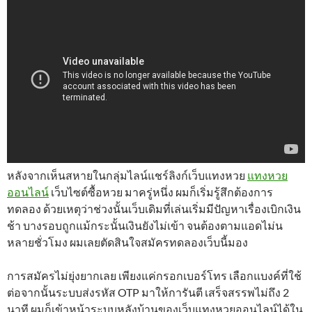
หลังจากเห็นสหายในกลุ่มไลน์แชร์ลิงก์เว็บแทงหวย
แทงหวย
ออนไลน์
เว็บไซต์ซื้อหวย มาครู่หนึ่ง ผมก็เริ่มรู้สึกต้องการ
ทดลอง ด้วยเหตุว่าช่วงนั้นเว็บเดิมที่เล่นเริ่มมีปัญหาเรื่องเบิกเงิน
ช้า บางรอบถูกแม้กระนั้นเงินยังไม่เข้า จนต้องตามแอดไม่น
หลายชั่วโมง ผมเลยตัดสินใจสมัครทดลองเว็บนี้มอง
การสมัครไม่ยุ่งยากเลย เพียงแค่กรอกเบอร์โทร เลือกแบงค์ที่ใช้
ต่อจากนั้นระบบส่งรหัส OTP มาให้การันตี เสร็จสรรพไม่ถึง 2
นาที ผมก็เข้าหน้าระบบหลังบ้านของเว็บแทงหวยออนไลน์ได้ใน