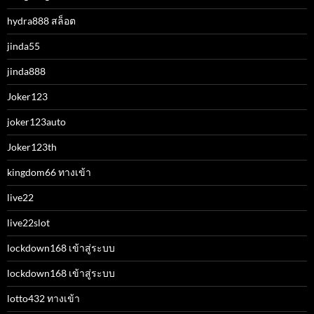
hydra888 สล็อต
jinda55
jinda888
Joker123
joker123auto
Joker123th
kingdom66 ทางเข้า
live22
live22slot
lockdown168 เข้าสู่ระบบ
lockdown168 เข้าสู่ระบบ
lotto432 ทางเข้า