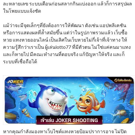
ละหลายเลข ระบบเตือนก่อนสลากกินแบ่งออก แล้วก็การสรุปผล
ในโพยแบบแจ้งชัด
แม้ว่าจะมีจุดเล็กๆที่ยังต้องการให้พัฒนา ดังเช่น แอปพลิเคชัน
หรือการแสดงผลที่ล้ำสมัยขึ้น แต่ว่าในรูปภาพรวมแล้ว เว็บซื้อ
หวย แทงหวยออนไลน์ เป็นเลิศในเว็บหวยไม่กี่เจ้าที่เจ้าทาง ให้
ความรู้สึกว่าเราเป็น ผู้เล่นlotto77 ที่มีตัวตน ไม่ใช่แค่คนมาแทง
และก็หายไป มีคณะทำงานที่ตอบจริง แก้ปัญหาให้จริง และก็
ระบบที่เชื่อถือได้
หากคุณกำลังมองหาเว็บไซต์แทงหวยป้อมปราการอาจ ไม่ปิด