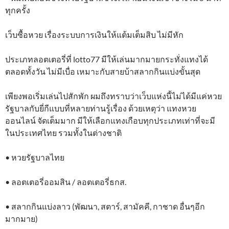
ทุกครั้ง
เว็บซื้อหวย เรื่องระบบการเงินให้แต้มเต็มสิบ ไม่มีหัก
ประเภทลอตเตอรี่ที่ lotto77 มีให้เล่นมากมายกระทั่งแทงได้
ตลอดทั้งวัน ไม่มีเบื่อ เหมาะกับสายบ้าสลากกินแบ่งขั้นสุด
เพียงพอเริ่มเล่นไปสักพัก ผมถึงทราบว่าเว็บแห่งนี้ไม่ได้มีแค่หวย
รัฐบาลกับยี่กีแบบที่หลายท่านรู้เรื่อง ด้วยเหตุว่า แทงหวย
ออนไลน์ จัดเต็มมาก มีให้เลือกแทงเกือบทุกประเภทเท่าที่จะมี
ในประเทศไทย รวมทั้งในต่างชาติ
• หวยรัฐบาลไทย
• ลอตเตอรี่ออมสิน / ลอตเตอรี่ธกส.
• สลากกินแบ่งลาว (พัฒนา, สตาร์, สามัคคี, กาชาด อื่นๆอีก
มากมาย)