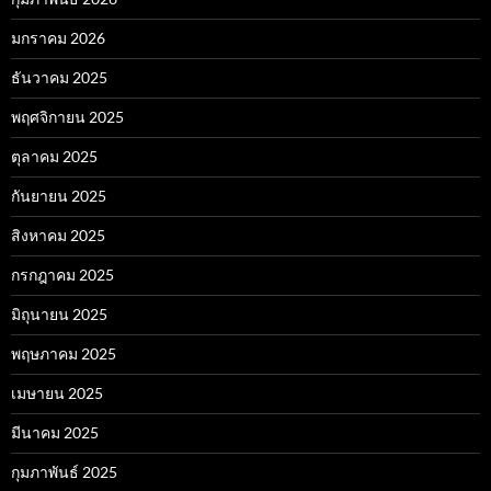
มกราคม 2026
ธันวาคม 2025
พฤศจิกายน 2025
ตุลาคม 2025
กันยายน 2025
สิงหาคม 2025
กรกฎาคม 2025
มิถุนายน 2025
พฤษภาคม 2025
เมษายน 2025
มีนาคม 2025
กุมภาพันธ์ 2025