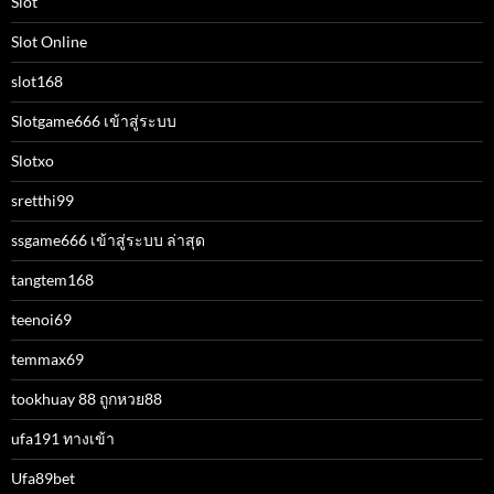
Slot
Slot Online
slot168
Slotgame666 เข้าสู่ระบบ
Slotxo
sretthi99
ssgame666 เข้าสู่ระบบ ล่าสุด
tangtem168
teenoi69
temmax69
tookhuay 88 ถูกหวย88
ufa191 ทางเข้า
Ufa89bet