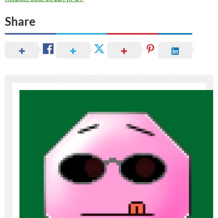
Share