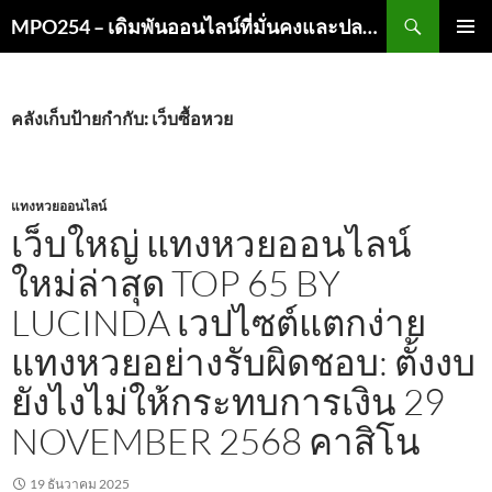
ค้นหา
MPO254 – เดิมพันออนไลน์ที่มั่นคงและปลอดภัย
ข้าม
เมนูหลัก
ไป
ยัง
เนื้อหา
คลังเก็บป้ายกำกับ: เว็บซื้อหวย
แทงหวยออนไลน์
เว็บใหญ่ แทงหวยออนไลน์
ใหม่ล่าสุด TOP 65 BY
LUCINDA เวปไซต์แตกง่าย
แทงหวยอย่างรับผิดชอบ: ตั้งงบ
ยังไงไม่ให้กระทบการเงิน 29
NOVEMBER 2568 คาสิโน
19 ธันวาคม 2025