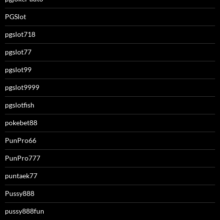
PGSlot
pgslot718
pgslot77
pgslot99
pgslot9999
pgslotfish
pokebet88
PunPro66
PunPro777
puntaek77
Pussy888
pussy888fun