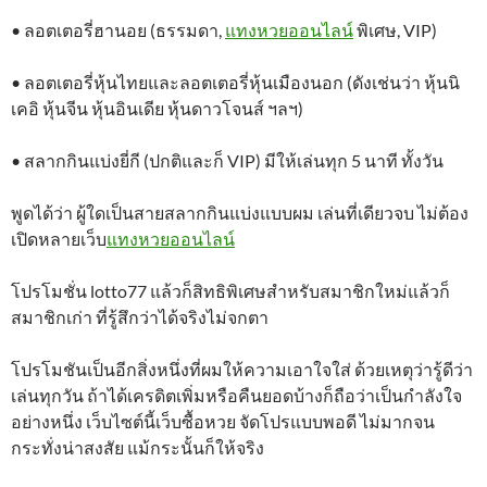
• ลอตเตอรี่ฮานอย (ธรรมดา,
แทงหวยออนไลน์
พิเศษ, VIP)
• ลอตเตอรี่หุ้นไทยและลอตเตอรี่หุ้นเมืองนอก (ดังเช่นว่า หุ้นนิ
เคอิ หุ้นจีน หุ้นอินเดีย หุ้นดาวโจนส์ ฯลฯ)
• สลากกินแบ่งยี่กี (ปกติและก็ VIP) มีให้เล่นทุก 5 นาที ทั้งวัน
พูดได้ว่า ผู้ใดเป็นสายสลากกินแบ่งแบบผม เล่นที่เดียวจบ ไม่ต้อง
เปิดหลายเว็บ
แทงหวยออนไลน์
โปรโมชั่น lotto77 แล้วก็สิทธิพิเศษสำหรับสมาชิกใหม่แล้วก็
สมาชิกเก่า ที่รู้สึกว่าได้จริงไม่จกตา
โปรโมชันเป็นอีกสิ่งหนึ่งที่ผมให้ความเอาใจใส่ ด้วยเหตุว่ารู้ดีว่า
เล่นทุกวัน ถ้าได้เครดิตเพิ่มหรือคืนยอดบ้างก็ถือว่าเป็นกำลังใจ
อย่างหนึ่ง เว็บไซต์นี้เว็บซื้อหวย จัดโปรแบบพอดี ไม่มากจน
กระทั่งน่าสงสัย แม้กระนั้นก็ให้จริง