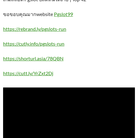
ขอขอบคุณมากwebsite
Pgslot99
https://rebrand.ly/pgslots-run
https://cutly.info/pgslots-run
https://shorturl.asia/78QBN
https://cutt.ly/YrZxt2Dj