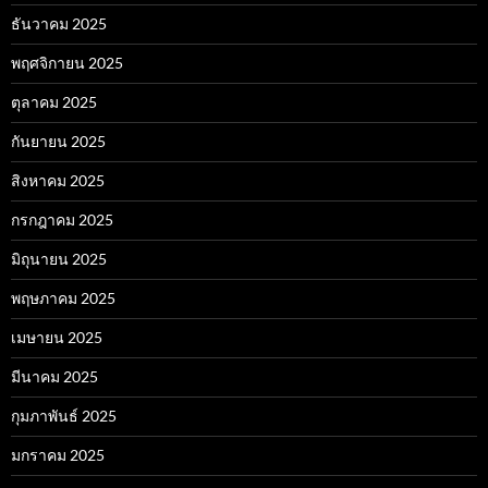
ธันวาคม 2025
พฤศจิกายน 2025
ตุลาคม 2025
กันยายน 2025
สิงหาคม 2025
กรกฎาคม 2025
มิถุนายน 2025
พฤษภาคม 2025
เมษายน 2025
มีนาคม 2025
กุมภาพันธ์ 2025
มกราคม 2025