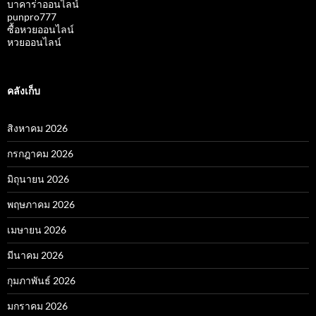
บาคาร่าออนไลน์
punpro777
ซื้อหวยออนไลน์
หวยออนไลน์
คลังเก็บ
สิงหาคม 2026
กรกฎาคม 2026
มิถุนายน 2026
พฤษภาคม 2026
เมษายน 2026
มีนาคม 2026
กุมภาพันธ์ 2026
มกราคม 2026