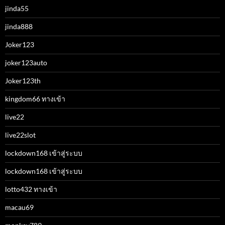
jinda55
jinda888
Joker123
joker123auto
Joker123th
kingdom66 ทางเข้า
live22
live22slot
lockdown168 เข้าสู่ระบบ
lockdown168 เข้าสู่ระบบ
lotto432 ทางเข้า
macau69