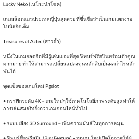
Lucky Neko (เนโกะนำโชค)
เกมสล็อตแมวประเทศญี่ปุ่นสุดสวย ที่ขึ้นชื่อว่าเป็นเกมแตกง่าย
โบนัสจัดเต็ม
Treasures of Aztec (สาวถ้ำ)
หนึ่งในเกมยอดฮิตที่มีผู้เล่นเยอะที่สุด ฟีพบร์ฟรีสปินพร้อมตัวคูณ
มากมาย ทำให้สามารถเปลี่ยนแปลงทุนหลักสิบเป็นผลกำไรหลัก
พันได้
จุดแข็งของเกมใหม่ Pgslot
• กราฟิกระดับ 4K – เกมใหม่ๆใช้เทคโนโลยีภาพระดับสูง ทำให้
การเล่นสมจริงยิ่งกว่าเกมออนไลน์ทั่วไป
• ระบบเสียง 3D Surround – เพิ่มความมันส์ในทุกการหมุน
• ฟีพบร์ซื้อฟรีสปิน (Buy Feature) – ทุกเกมใหม่เปิดโอกาสให้ผู้