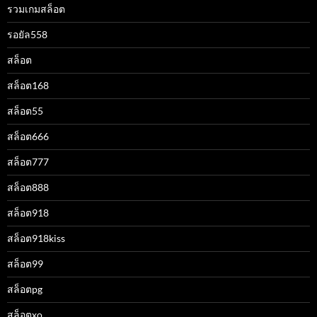
รวมเกมสล็อต
รอยัล558
สล็อต
สล็อต168
สล็อต55
สล็อต666
สล็อต777
สล็อต888
สล็อต918
สล็อต918kiss
สล็อต99
สล็อตpg
สล็อตxo