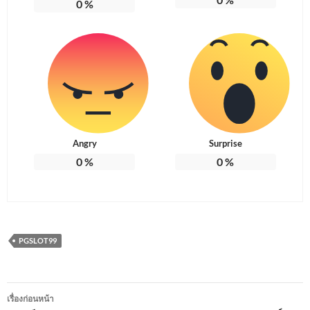
0
%
Angry
Surprise
0
%
0
%
PGSLOT99
เมนู
เรื่องก่อนหน้า