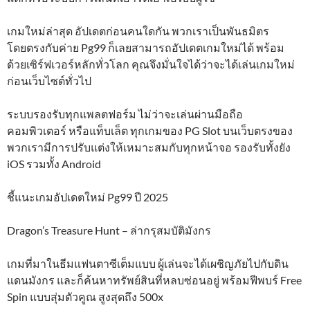
เกมใหม่ล่าสุด อัปเดตก่อนคนใดกัน พวกเราเป็นพันธมิตร
โดยตรงกับค่าย Pg99 ก็เลยสามารถอัปเดตเกมใหม่ได้ พร้อม
ด้วยเซิร์ฟเวอร์หลักทั่วโลก คุณจึงมั่นใจได้ว่าจะได้เล่นเกมใหม่
ก่อนเว็บไซต์ทั่วไป
ระบบรองรับทุกแพลตฟอร์ม ไม่ว่าจะเล่นผ่านมือถือ
คอมพิวเตอร์ หรือแท็บเล็ต ทุกเกมของ PG Slot บนเว็บตรงของ
พวกเรามีการปรับแต่งให้เหมาะสมกับทุกหน้าจอ รองรับทั้งยัง
iOS รวมทั้ง Android
ชี้แนะเกมอัปเดตใหม่ Pg99 ปี 2025
Dragon’s Treasure Hunt – ล่ากรุสมบัติมังกร
เกมที่มาในธีมแฟนตาซีเต็มแบบ ผู้เล่นจะได้เผชิญภัยไปกับดิน
แดนมังกร และก็ค้นหาทรัพย์สินที่หลบซ่อนอยู่ พร้อมฟีพบร์ Free
Spin แบบสุ่มตัวคูณ สูงสุดถึง 500x