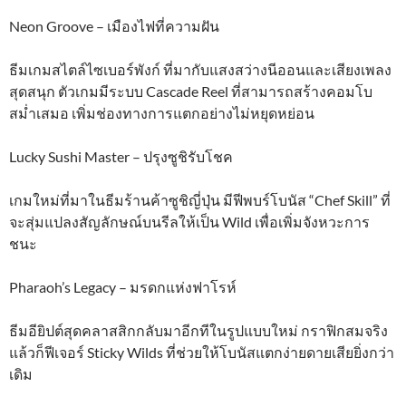
Neon Groove – เมืองไฟที่ความฝัน
ธีมเกมสไตล์ไซเบอร์พังก์ ที่มากับแสงสว่างนีออนและเสียงเพลง
สุดสนุก ตัวเกมมีระบบ Cascade Reel ที่สามารถสร้างคอมโบ
สม่ำเสมอ เพิ่มช่องทางการแตกอย่างไม่หยุดหย่อน
Lucky Sushi Master – ปรุงซูชิรับโชค
เกมใหม่ที่มาในธีมร้านค้าซูชิญี่ปุ่น มีฟีพบร์โบนัส “Chef Skill” ที่
จะสุ่มแปลงสัญลักษณ์บนรีลให้เป็น Wild เพื่อเพิ่มจังหวะการ
ชนะ
Pharaoh’s Legacy – มรดกแห่งฟาโรห์
ธีมอียิปต์สุดคลาสสิกกลับมาอีกทีในรูปแบบใหม่ กราฟิกสมจริง
แล้วก็ฟีเจอร์ Sticky Wilds ที่ช่วยให้โบนัสแตกง่ายดายเสียยิ่งกว่า
เดิม