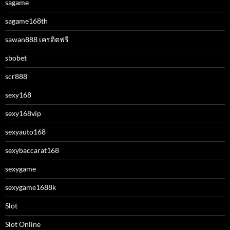
sagame
sagame168th
sawan888 เครดิตฟรี
sbobet
scr888
sexy168
sexy168vip
sexyauto168
sexybaccarat168
sexygame
sexygame1688k
Slot
Slot Online