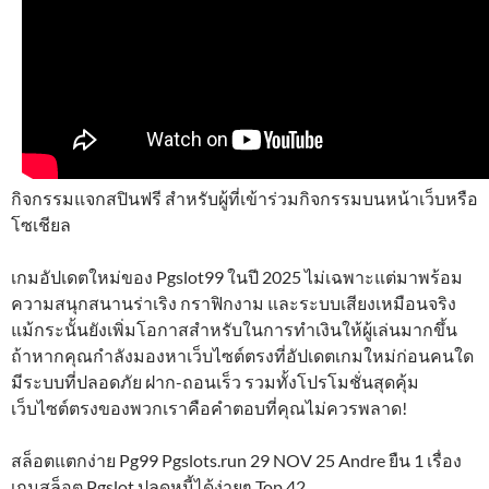
กิจกรรมแจกสปินฟรี สำหรับผู้ที่เข้าร่วมกิจกรรมบนหน้าเว็บหรือ
โซเชียล
เกมอัปเดตใหม่ของ Pgslot99 ในปี 2025 ไม่เฉพาะแต่มาพร้อม
ความสนุกสนานร่าเริง กราฟิกงาม และระบบเสียงเหมือนจริง
แม้กระนั้นยังเพิ่มโอกาสสำหรับในการทำเงินให้ผู้เล่นมากขึ้น
ถ้าหากคุณกำลังมองหาเว็บไซต์ตรงที่อัปเดตเกมใหม่ก่อนคนใด
มีระบบที่ปลอดภัย ฝาก-ถอนเร็ว รวมทั้งโปรโมชั่นสุดคุ้ม
เว็บไซต์ตรงของพวกเราคือคำตอบที่คุณไม่ควรพลาด!
สล็อตแตกง่าย Pg99 Pgslots.run 29 NOV 25 Andre ยืน 1 เรื่อง
เกมสล็อต Pgslot ปลดหนี้ได้ง่ายๆ Top 42