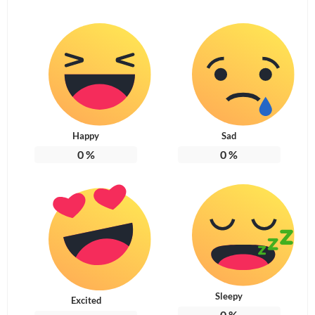
Happy
Sad
0
%
0
%
Sleepy
Excited
0
%