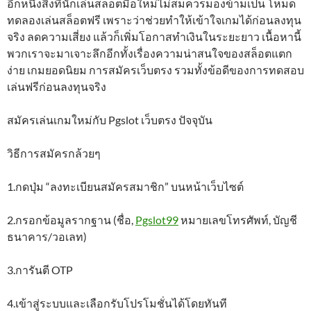
อีกหนึ่งสิ่งที่นักเล่นสล็อตมือใหม่ไม่สมควรมองข้ามเป็น โหมด
ทดลองเล่นสล็อตฟรี เพราะว่าช่วยทำให้เข้าใจเกมได้ก่อนลงทุน
จริง ลดความเสี่ยง แล้วก็เพิ่มโอกาสทำเงินในระยะยาว เนื้อหานี้
พวกเราจะมาเจาะลึกอีกทั้งเรื่องความน่าสนใจของสล็อตแตก
ง่าย เกมยอดนิยม การสมัครเว็บตรง รวมทั้งข้อดีของการทดสอบ
เล่นฟรีก่อนลงทุนจริง
สมัครเล่นเกมใหม่กับ Pgslot เว็บตรง ปัจจุบัน
วิธีการสมัครกล้วยๆ
1.กดปุ่ม “ลงทะเบียนสมัครสมาชิก” บนหน้าเว็บไซต์
2.กรอกข้อมูลรากฐาน (ชื่อ,
Pgslot99
หมายเลขโทรศัพท์, บัญชี
ธนาคาร/วอเลท)
3.การันตี OTP
4.เข้าสู่ระบบและเลือกรับโปรโมชั่นได้โดยทันที