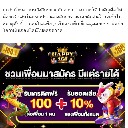
แต่ว่าด้วยความหวังลึกๆบวกกับความว่าง และก็ที่สำคัญคือ ไม่
ต้องควักเงินในกระเป๋าตนเองสักบาท ผมเลยตัดสินใจกดเข้าไป
ลองดูสักตั้ง… และโน่นคือจุดเริ่มแรกที่เปลี่ยนมุมมองของผมต่อ
โลกพนันออนไลน์ไปตลอดกาล