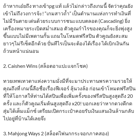
ถ้าหากเอ๋ยถึง ทางเข้าpg แท้ แล้วไม่กล่าวถึงเกมนี้ จัดว่าคุณยัง
เข้าไม่ถึงวงการจ้ะ! “เกมสาวถ้ำ” เป็นตํานานแห่งการทำเงินที่
ไม่มีวันตาย เด่นด้วยระบบการชนะแบบตลอด (Cascading) ยิ่ง
เครื่องหมายระเบิดสม่ำเสมอ ตัวคูณกำไรของคุณก็จะยิ่งพุ่งสูง
ขึ้นแบบไม่มีเพดานกั้น แถมในโหมดฟรีสปิน ตัวคูณยังสะสม
ยาวๆไม่รีเซ็ตอีกด้วย ปั่นทีไรเป็นจะต้องได้เรื่อง ได้เบิกเงินกัน
ถ้วนหน้าแน่นอน
2. Caishen Wins (สล็อตอาแปะแจกโชค)
ทวยเทพเทวดาแห่งความมั่งมีที่จะมาประทานพรความรวยให้
คุณถึงที่ เกมนี้ลือชื่อเรื่องฟีเจอร์ ลุ้นวงล้อ ก่อนเข้าโหมดฟรีสปิน
ที่ให้โอกาสให้ท่านได้สปินเพื่อเพิ่มครั้งของฟรีสปินสูงสุดถึง 20
ครั้ง และก็ตัวคูณเริ่มต้นสูงสุดถึง x20! บอกเลยว่าหากดวงดีกด
สุ่มได้เต็มแม็กซ์ เตรียมเปิดกระเป๋าคอยรับเงินแสนเงินล้านกลับ
ไปอยู่ที่บ้านได้เลยจ๊ะ
3. Mahjong Ways 2 (สล็อตไพ่นกกระจอกภาคสอง)