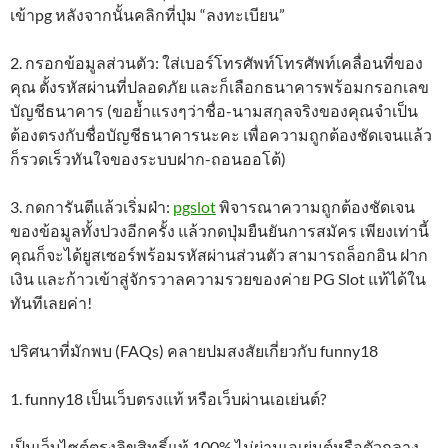
เข้าpg หลังจากนั้นคลิกที่ปุ่ม “ลงทะเบียน”
2. กรอกข้อมูลส่วนตัว: ใส่เบอร์โทรศัพท์โทรศัพท์เคลื่อนที่ของ
คุณ ตั้งรหัสผ่านที่ปลอดภัย และก็เลือกธนาคารพร้อมกรอกเลข
บัญชีธนาคาร (ขอย้ำแรงๆว่าชื่อ-นามสกุลจริงของคุณจำเป็น
ต้องตรงกับชื่อบัญชีธนาคารนะคะ เพื่อความถูกต้องชัดเจนแล้ว
ก็รวดเร็วทันใจของระบบฝาก-ถอนออโต้)
3. กดการันตีแล้วเริ่มฝ่า:
pgslot
พิจารณาความถูกต้องชัดเจน
ของข้อมูลทั้งปวงอีกครั้ง แล้วกดปุ่มยืนยันการสมัคร เพียงเท่านี้
คุณก็จะได้ยูสเซอร์พร้อมรหัสผ่านส่วนตัว สามารถล็อกอิน ฝาก
เงิน และก้าวเข้าสู่จักรวาลความรวยของค่าย PG Slot แท้ได้ใน
ทันทีเลยค่า!
ปริศนาที่มักพบ (FAQs) คลายปมสงสัยเกี่ยวกับ funny18
1. funny18 เป็นเว็บตรงแท้ หรือเว็บผ่านเอเย่นต์?
เป็นเว็บไซต์ตรงลิขสิทธิ์แท้ 100% ไม่ผ่านเอเย่นต์หรือตัวกลาง