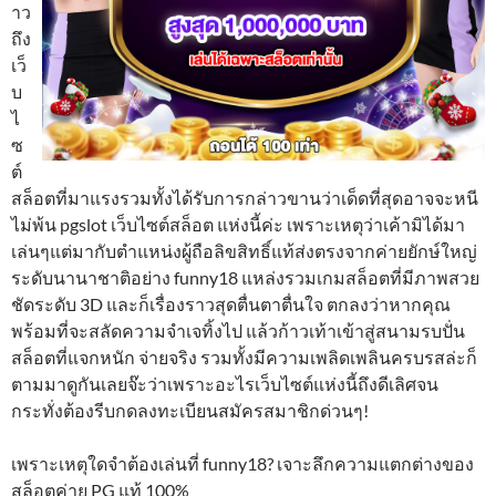
าว
ถึง
เว็
บ
ไ
ซ
ต์
สล็อตที่มาแรงรวมทั้งได้รับการกล่าวขานว่าเด็ดที่สุดอาจจะหนี
ไม่พ้น pgslot เว็บไซต์สล็อต แห่งนี้ค่ะ เพราะเหตุว่าเค้ามิได้มา
เล่นๆแต่มากับตำแหน่งผู้ถือลิขสิทธิ์แท้ส่งตรงจากค่ายยักษ์ใหญ่
ระดับนานาชาติอย่าง funny18 แหล่งรวมเกมสล็อตที่มีภาพสวย
ชัดระดับ 3D และก็เรื่องราวสุดตื่นตาตื่นใจ ตกลงว่าหากคุณ
พร้อมที่จะสลัดความจำเจทิ้งไป แล้วก้าวเท้าเข้าสู่สนามรบปั่น
สล็อตที่แจกหนัก จ่ายจริง รวมทั้งมีความเพลิดเพลินครบรสล่ะก็
ตามมาดูกันเลยจ๊ะว่าเพราะอะไรเว็บไซต์แห่งนี้ถึงดีเลิศจน
กระทั่งต้องรีบกดลงทะเบียนสมัครสมาชิกด่วนๆ!
เพราะเหตุใดจำต้องเล่นที่ funny18? เจาะลึกความแตกต่างของ
สล็อตค่าย PG แท้ 100%