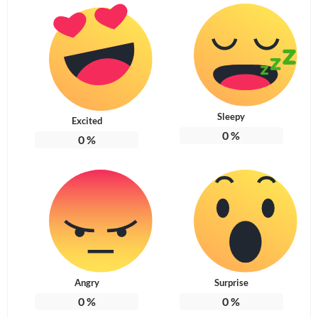
Sleepy
Excited
0
%
0
%
Angry
Surprise
0
%
0
%