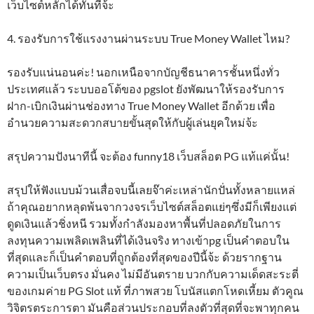
เว็บไซต์หลักได้ทันทีจ้ะ
4. รองรับการใช้แรงงานผ่านระบบ True Money Wallet ไหม?
รองรับแน่นอนค่ะ! นอกเหนือจากบัญชีธนาคารชั้นหนึ่งทั่ว
ประเทศแล้ว ระบบออโต้ของ pgslot ยังพัฒนาให้รองรับการ
ฝาก-เบิกเงินผ่านช่องทาง True Money Wallet อีกด้วย เพื่อ
อำนวยความสะดวกสบายขั้นสุดให้กับผู้เล่นยุคใหม่จ้ะ
สรุปความปังนาทีนี้ จะต้อง funny18 เว็บสล็อต PG แท้แค่นั้น!
สรุปให้ฟังแบบม้วนเสื่อจบนี้เลยจ๊าค่ะเหล่านักปั่นทั้งหลายแหล่
ถ้าคุณอยากหลุดพ้นจากวงจรเว็บไซต์สล็อตแย่ๆซึ่งมีก็เพียงแต่
ดูดเงินแล้วชิ่งหนี รวมทั้งกำลังมองหาพื้นที่ปลอดภัยในการ
ลงทุนความเพลิดเพลินที่ได้เงินจริง ทางเข้าpg เป็นคำตอบใน
ที่สุดและก็เป็นคำตอบที่ถูกต้องที่สุดของปีนี้จ้ะ ด้วยรากฐาน
ความเป็นเว็บตรง มั่นคง ไม่มีอันตราย บวกกับความเด็ดสะระตี่
ของเกมค่าย PG Slot แท้ ที่ภาพสวย โบนัสแตกโหดเหี้ยม ตัวคูณ
วิจิตรตระการตา มันคือส่วนประกอบที่ลงตัวที่สุดที่จะพาทุกคน