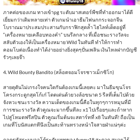
ภาคต่อของเกม ทางเข้าpg ระดับมาสเตอร์พีซที่ทำออกมาได้ดี
เยี่ยมกว่าเดิมหลายเท่า ตัวเกมนำเอาธีมไพ่นกกระจอกจีน
โบราณมาประสมประสานกับกราฟิกสุดล้ำ ไฮไลท์เด็ดอยู่ที่
“เครื่องหมายเคลือบทองคำ” บนรีลกลาง ที่เมื่อชนะรางวัลจะ
สลับตัวเองให้เป็นเครื่องหมาย Wild ในทันที ทำให้การทำ
คอมโบต่อเนื่องทำได้ง่ายอย่างยิ่งสุดๆปั่นเพลิน เงินไหลฝากบัญชี
รัวๆเลยจ๊า
4. Wild Bounty Bandito (สล็อตจอมโจรชาวเม็กซิโก)
สายดุดันไม่เกรงใจคนใดกันต้องเกมนี้เลยคะ มาในธีมขุนโจร
โครงกระดูกสุดโก้เก๋ โดดเด่นด้วยวงล้อขนาด 5 รีลที่เต็มไปด้วย
จังหวะชนะรางวัล ความเด็ดของเกมนี้คือในทุกๆการหมุนที่มี
การชนะรางวัล ตัวคูณจะมากขึ้นทีละ x1 ไปเรื่อยๆและถ้าหาก
ไปสู่โหมดฟรีสปิน ตัวคูณเริ่มต้นจะสตาร์ทที่ x8 ในทันที! ถือเป็น
เกมที่โบนัสแตกทีนึงเป็นสะท้านทรวงหนำใจสายฝ่าแน่ๆค่ะ
ถอดรหัสระบบออโต้ระดับเทพของ funny18 สะดวก สบาย ไร้