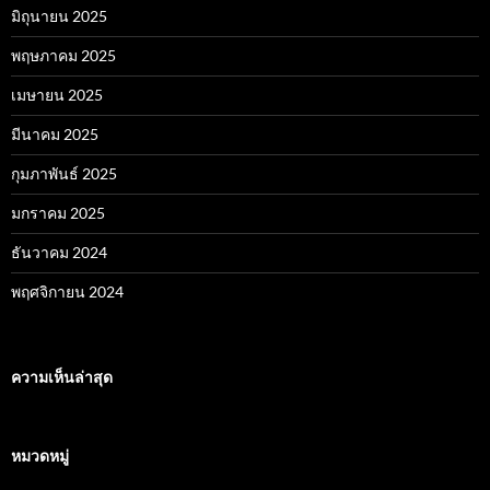
มิถุนายน 2025
พฤษภาคม 2025
เมษายน 2025
มีนาคม 2025
กุมภาพันธ์ 2025
มกราคม 2025
ธันวาคม 2024
พฤศจิกายน 2024
ความเห็นล่าสุด
หมวดหมู่