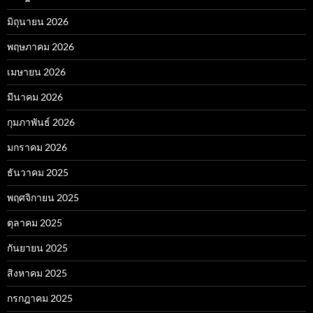
มิถุนายน 2026
พฤษภาคม 2026
เมษายน 2026
มีนาคม 2026
กุมภาพันธ์ 2026
มกราคม 2026
ธันวาคม 2025
พฤศจิกายน 2025
ตุลาคม 2025
กันยายน 2025
สิงหาคม 2025
กรกฎาคม 2025