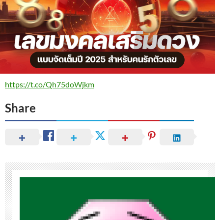
https://t.co/Qh75doWjkm
Share