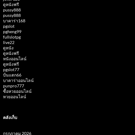
ดูหนังฟรี
pussy888
pussy888
บาคาร่า168
pgslot
pgheng99
fullslotpg
live22
ดูหนัง
ดูหนังฟรี
หนังออนไลน์
ดูหนังฟรี
pgslot77
ปั่นแตก66
บาคาร่าออนไลน์
punpro777
ซื้อหวยออนไลน์
หวยออนไลน์
คลังเก็บ
กรกฎาคม 2026