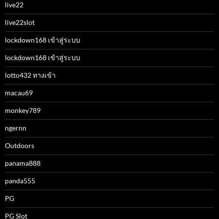
live22
live22slot
lockdown168 เข้าสู่ระบบ
lockdown168 เข้าสู่ระบบ
lotto432 ทางเข้า
macau69
monkey789
ngernn
Outdoors
panama888
panda555
PG
PG Slot