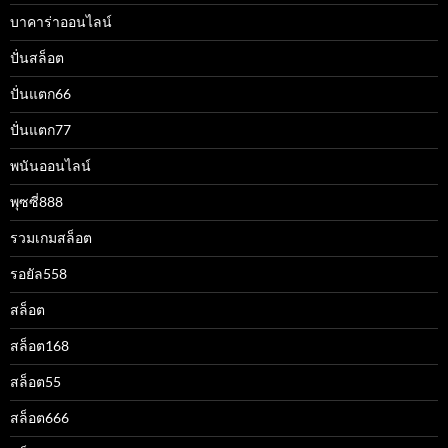
บาคาร่าออนไลน์
ปั่นสล็อต
ปั่นแตก66
ปั่นแตก77
พนันออนไลน์
พุซซี่888
รวมเกมสล็อต
รอยัล558
สล็อต
สล็อต168
สล็อต55
สล็อต666