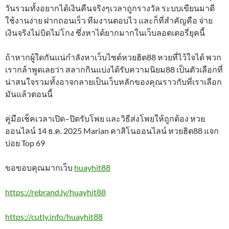
วันรวมทั้งอยากได้เงินคืนจริงๆเวลาถูกรางวัล ระบบเขียนมาดี
ใช้งานง่าย ฝากถอนเร็ว ทีมงานตอบไว และก็ที่สำคัญคือ จ่าย
เงินจริงไม่บิดไม่โกง ซึ่งหาได้ยากมากในเว็บลอตเตอรี่ยุคนี้
ถ้าหากผู้ใดกันแน่กำลังหาเว็บไซต์หวยฮิต88 หวยที่ไว้ใจได้ พวก
เรากล้าพูดเลยว่า สลากกินแบ่งได้รับความนิยม88 เป็นตัวเลือกที่
น่าสนใจรวมทั้งอาจกลายเป็นเว็บหลักของคุณราวกับที่เราเลือก
มันแล้วตอนนี้
คู่มือเช็คเวลาเปิด–ปิดรับโพย และวิธีส่งโพยให้ถูกต้อง หวย
ออนไลน์ 14 ธ.ค. 2025 Marian คาสิโนออนไลน์ หวยฮิต88 แจก
บ่อย Top 69
ขอขอบคุณมากเว็บ
huayhit88
https://rebrand.ly/huayhit88
https://cutly.info/huayhit88