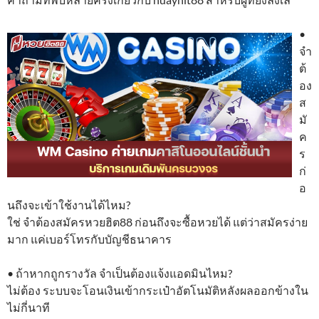
•
จำ
ต้
อง
ส
มั
ค
ร
ก่
อ
นถึงจะเข้าใช้งานได้ไหม?
ใช่ จำต้องสมัครหวยฮิต88 ก่อนถึงจะซื้อหวยได้ แต่ว่าสมัครง่าย
มาก แค่เบอร์โทรกับบัญชีธนาคาร
• ถ้าหากถูกรางวัล จำเป็นต้องแจ้งแอดมินไหม?
ไม่ต้อง ระบบจะโอนเงินเข้ากระเป๋าอัตโนมัติหลังผลออกข้างใน
ไม่กี่นาที