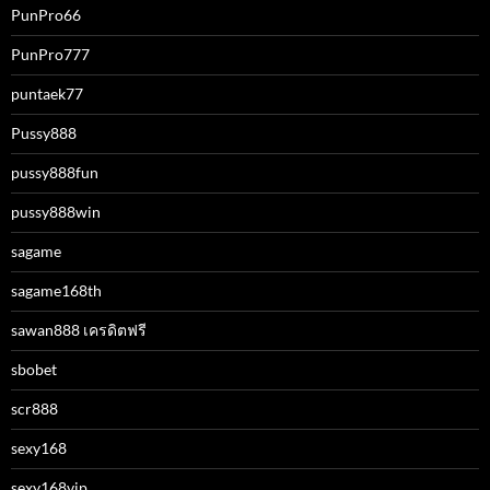
PunPro66
PunPro777
puntaek77
Pussy888
pussy888fun
pussy888win
sagame
sagame168th
sawan888 เครดิตฟรี
sbobet
scr888
sexy168
sexy168vip