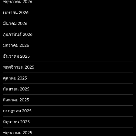
พฤษภาคม 2026
เมษายน 2026
มีนาคม 2026
กุมภาพันธ์ 2026
มกราคม 2026
ธันวาคม 2025
พฤศจิกายน 2025
ตุลาคม 2025
กันยายน 2025
สิงหาคม 2025
กรกฎาคม 2025
มิถุนายน 2025
พฤษภาคม 2025