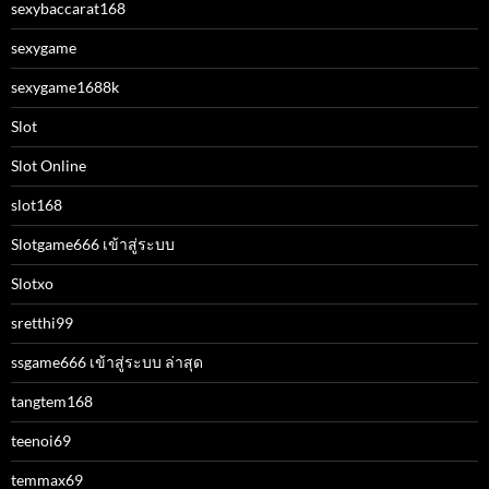
sexybaccarat168
sexygame
sexygame1688k
Slot
Slot Online
slot168
Slotgame666 เข้าสู่ระบบ
Slotxo
sretthi99
ssgame666 เข้าสู่ระบบ ล่าสุด
tangtem168
teenoi69
temmax69