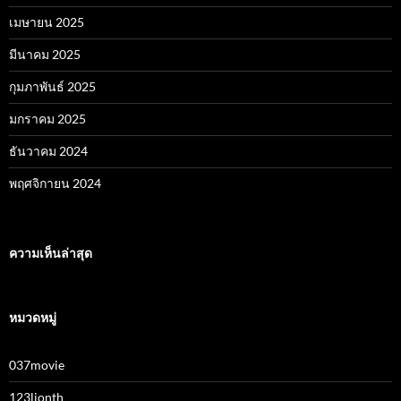
เมษายน 2025
มีนาคม 2025
กุมภาพันธ์ 2025
มกราคม 2025
ธันวาคม 2024
พฤศจิกายน 2024
ความเห็นล่าสุด
หมวดหมู่
037movie
123lionth