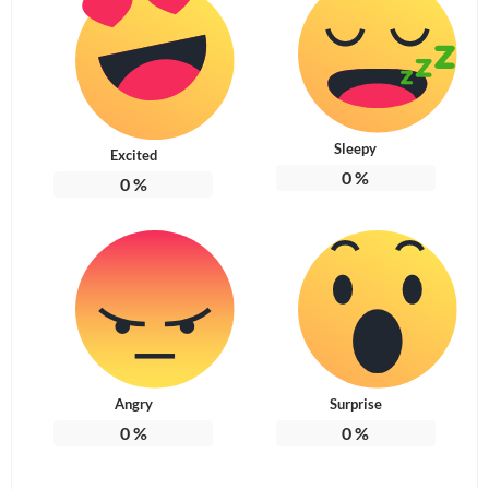
Sleepy
Excited
0
%
0
%
Angry
Surprise
0
%
0
%