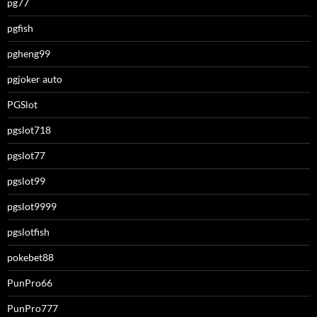
pg77
pgfish
pgheng99
pgjoker auto
PGSlot
pgslot718
pgslot77
pgslot99
pgslot9999
pgslotfish
pokebet88
PunPro66
PunPro777