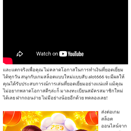
และแตกจริงเพื่อคุณ ไม่คลาดโอกาสในการทำเงินที่ยอดเยี่ยม
ได้ทุกวัน สนุกกับเกมสล็อตแบบใหม่แบบสับ alot666 จะมีผลให้
คุณได้รับประสบการณ์การเล่นที่ยอดเยี่ยมอย่างแน่แท้ แม้คุณ
ไม่อยากพลาดโอกาสดีๆล่ะก็ มาลงทะเบียนสมัครสมาชิกใหม่
ได้เลย ฝากถอนง่าย ไม่มีอย่างน้อยอีกด้วย ทดลองเลย!
ส่งต่อเกม
สล็อต
ออนไลน์จาก