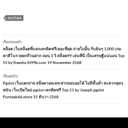
ALOT666
เมนู
เรื่องก่อนหน้า
นำทาง
สล็อต เว็บสล็อตที่แจกเครดิตฟรีเยอะที่สุด จ่ายไม่อั้น รับล้นๆ 1,000 เกม
คาสิโนรวยยกก๊วนฝาก-ถอน 3 วิ สล็อต99 เล่นที่นี่ เป็นเศรษฐีแน่นอน Top
เรื่อง
55 by Keesha St99b.com 19 November 2568
เรื่องต่อไป
Pgslot เว็บแตกง่าย สล็อตวอลเลท ฝากถอนออโต้ ไม่มีขั้นต่ำ สะดวกสุดๆ
พนัน เว็บเปิดใหม่ pgslot เครดิตฟรี Top 51 by Joesph pgslot
Puntaek66.store 15 ธันวา 2568