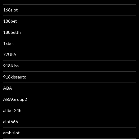
168slot
188bet
188betth
1xbet
77UFA
918Kiss
918kissauto
ABA
ABAGroup2
allbet24hr
alot666
amb slot