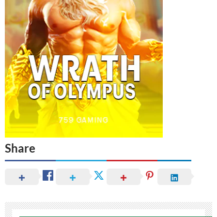
Share