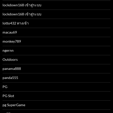
lockdown168 เข้าสู่ระบบ
lockdown168 เข้าสู่ระบบ
lotto432 ทางเข้า
macau69
monkey789
ngernn
Outdoors
panama888
panda555
PG
PG Slot
pg SuperGame