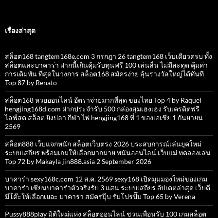
เรื่องล่าสุด
สล็อต168 tangtem168e.com 3 กรกฎา 26 tangtem168 เว็บเดียวครบ ทั้ง
สล็อตและบาคาร่า ฝากนี้เกินคุ้มรับทุนฟรี 100 เล่นลื่น ไม่มีสะดุด คุ้มค่า
การเดิมพัน ที่สุดในวงการ สล็อต168 สมัครง่าย ลุ้นรางวัลใหญ่ได้ทันที
Top 87 by Renato
สล็อต168 หวยออนไลน์ อัตราจ่ายมากที่สุด ของไทย Top 4 by Raquel
hengjing168d.com ฝากประจำรับ 500 กล่องสุ่มเฮงเฮง รับเครดิตฟรี
ไลฟ์สด สล็อต ยิงปลา กีฬา ไพ่ hengjing168 ที่ 1 ของเอเชีย 1 กันยายน
2569
สล็อต888 เว็บแจกหนัก สล็อตเว็บตรง 2026 ประสบการณ์เล่นยุคใหม่
ระบบเสถียร พร้อมเกมให้เลือกมากมาย พนันออนไลน์ เว็บแม่ ทดลองเล่น
Top 72 by Makayla jin888.asia 2 September 2026
บาคาร่า sexy168c.com 12 ส.ค. 2569 sexy168 เปิดมุมมองใหม่ของเกม
บาคาร่า เซียนบาคาร่าตัวจริงรับ 3 แสน ระบบเสถียร อัปเดตล่าสุด เว็บดี
มีโต๊ะให้เลือกเยอะ บาคาร่า สมัครปุ๊บ รับโปรปั๊บ Top 65 by Verena
Pussy888play มิติใหม่แห่ง สล็อตออนไลน์ ชวนเพื่อนรับ 100 เกมสล็อต