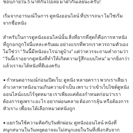
ชอบภายใน 5 นาทีกันไปเลย มาฝ่ากันเลยนะครับ!
เริ่มจากอารมณ์ในการ ดูหนังออนไลน์ ที่ปรารถนา ไม่ใช่เริ่ม
จากชื่อหนัง
สำหรับในการดูหนังออนไลน์นั้น สิ่งที่ยากที่สุดก็คือการหาหนัง
ที่ถูกอกถูกใจนี่แหละครับผม อย่างแรกที่พวกเราควรถามตัวเอง
ไม่ใช่ว่า “วันนี้มีหนังอะไรน่าดูบ้าง” แต่ว่าควรจะถามคำถามว่า
“วันนี้เราอยากดูหนังที่ทำให้เกิดความรู้สึกแบบไหน” มากยิ่งกว่า
แล้วเราจะได้หนังที่ดีเองครับ
• กำหนดอารมณ์ก่อนเปิดเว็บ: ดูหนัง หลายคราว พวกเราเสียเว
ล่ำเวลาหาหนังนานเกินความจำเป็น เพราะว่าเข้าเว็บไซต์ดูหนัง
ออนไลน์แบบไร้จุดหมาย เราเพียงแค่ต้องกำหนดก่อนว่าเรา
ต้องการดูเพราะอะไร อยากผ่อนคลาย ต้องการลุ้น หรือต้องการ
หัวเราะ เพื่อจะได้เลือกหมวดหนังถูก
• แยกวันใช้ความคิดกับวันพักผ่อน: ดูหนังออนไลน์ หนังที่
สนุกสนานในวันหยุดอาจจะไม่สนุกเลยในวันที่เพิ่งกลับจาก