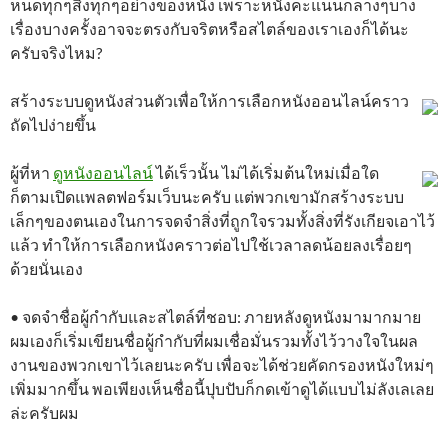
หนดทุกๆสิ่งทุกๆอย่างของหนัง เพราะหนังคะแนนกลางๆบาง
เรื่องบางครั้งอาจจะตรงกับจริตหรือสไตล์ของเราเองก็ได้นะ
ครับจริงไหม?
สร้างระบบดูหนังส่วนตัวเพื่อให้การเลือกหนังออนไลน์คราว
ถัดไปง่ายขึ้น
ผู้ที่หา
ดูหนังออนไลน์
ได้เร็วนั้น ไม่ได้เริ่มต้นใหม่เมื่อใด
ก็ตามเปิดแพลตฟอร์มเว็บนะครับ แต่พวกเขามักสร้างระบบ
เล็กๆของตนเองในการจดจำสิ่งที่ถูกใจรวมทั้งสิ่งที่รังเกียจเอาไว้
แล้ว ทำให้การเลือกหนังคราวต่อไปใช้เวลาลดน้อยลงเรื่อยๆ
ด้วยนั่นเอง
• จดจำชื่อผู้กำกับและสไตล์ที่ชอบ: ภายหลังดูหนังมามากมาย
ผมเองก็เริ่มเขียนชื่อผู้กำกับที่ผมเชื่อมั่นรวมทั้งไว้วางใจในผล
งานของพวกเขาไว้เลยนะครับ เพื่อจะได้ช่วยคัดกรองหนังใหม่ๆ
เพิ่มมากขึ้น พอเพียงเห็นชื่อนี้ปุบปับก็กดเข้าดูได้แบบไม่ลังเลเลย
ล่ะครับผม