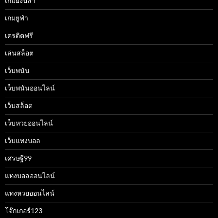
เกมยิงปลา
เกมยูฟ่า
เครดิตฟรี
เล่นสล็อต
เว็บพนัน
เว็บพนันออนไลน์
เว็บสล็อต
เว็บหวยออนไลน์
เว็บแทงบอล
เศรษฐี99
แทงบอลออนไลน์
แทงหวยออนไลน์
โจ๊กเกอร์123