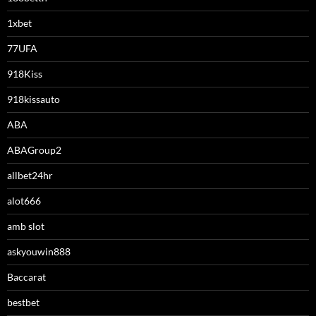
1xbet
77UFA
918Kiss
918kissauto
ABA
ABAGroup2
allbet24hr
alot666
amb slot
askyouwin888
Baccarat
bestbet