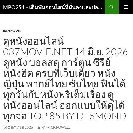
ค้นหา
MPO254 – เดิมพันออนไลน์ที่มั่นคงและปลอดภัย
ข้าม
เมนูหลัก
ไป
ยัง
เนื้อหา
037MOVIE
ดูหนังออนไลน์
037MOVIE.NET 14 มิ.ย. 2026
ดูหนัง บอลสด การ์ตูน ซีรีย์
หนังฮิต ครบที่เว็บเดียว หนัง
ญี่ปุ่น พากย์ไทย ซับไทย ฟินได้
ทุกวันกับหนังฟรีเต็มเรื่อง ดู
หนังออนไลน์ ออกแบบให้ดูได้
ทุกจอ TOP 85 BY DESMOND
2 มิถุนายน 2026
PATRICK POWELL