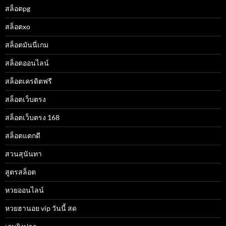
สล็อตpg
สล็อตxo
สล็อตมันนี่เกม
สล็อตออนไลน์
สล็อตเครดิตฟรี
สล็อตเว็บตรง
สล็อตเว็บตรง 168
สล็อตแตกดี
สวนสุนันทา
สูตรสล็อต
หวยออนไลน์
หวยฮานอย vip วันนี้ สด