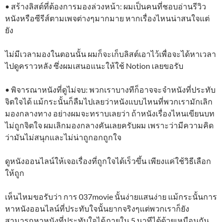
• สร้างลิสต์ที่ต้องการมองล่วงหน้า: ผมเป็นคนที่ชอบอ่านรีวิว
หนังหรือซีรีส์ตามเพจต่างๆมากมาย หากเรื่องไหนน่าสนใจแต่
ยัง
ไม่มีเวลามองในตอนนั้น ผมก็จะเก็บลิสต์เอาไว้เพื่อจะได้หาเวลา
ไปดูคราวหลัง ซึ่งผมเสนอแนะให้ใช้ Notion เลยขอรับ
• พิจารณาหนังที่ดูไม่จบ: พวกเราบางทีก็อาจจะจำหนังที่ประทับ
จิตใจได้ แม้กระนั้นก็ลืมไปเลยว่าหนังแบบไหนที่พวกเรามักเลิก
มองกลางทาง อย่างผมจะทราบเลยว่า ถ้าหนังเรื่องไหนเขียนบท
ไม่ถูกจิตใจ ผมเลิกมองกลางคันเลยครับผม เพราะว่ามีความคิด
ว่ามันไม่สนุกและไม่น่าถูกอกถูกใจ
ดูหนังออนไลน์ให้เจอเรื่องที่ถูกใจได้เร็วขึ้น เพียงแค่ใช้วิธีเลือก
ให้ถูก
เห็นไหมขอรับว่า การ 037movie นั้นง่ายแสนง่าย แม้กระนั้นการ
หาหนังออนไลน์ที่ประทับใจนั้นยากจริงๆแต่พวกเราก็ยัง
สามารถหาหนังที่ประทับใจได้ภายใน 5 นาทีได้ด้วยเหมือนกัน