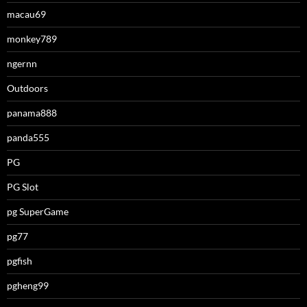
macau69
monkey789
ngernn
Outdoors
panama888
panda555
PG
PG Slot
pg SuperGame
pg77
pgfish
pgheng99