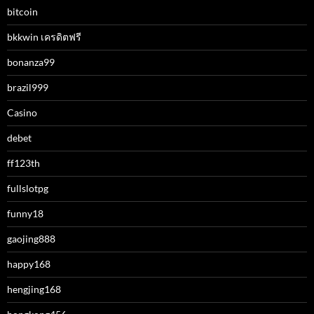
bitcoin
bkkwin เครดิตฟรี
bonanza99
brazil999
Casino
debet
ff123th
fullslotpg
funny18
gaojing888
happy168
hengjing168