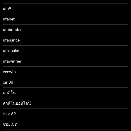
ufa9
ufabet
ufabombx
ufanance
ufasnake
ufawinner
veewin
xin88
คาสิโน
คาสิโนออนไลน์
จ๊วด 69
ซอยเบท