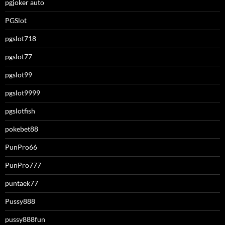
pgjoker auto
PGSlot
pgslot718
pgslot77
pgslot99
pgslot9999
pgslotfish
pokebet88
PunPro66
PunPro777
puntaek77
Pussy888
pussy888fun