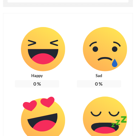
Happy
Sad
0
%
0
%