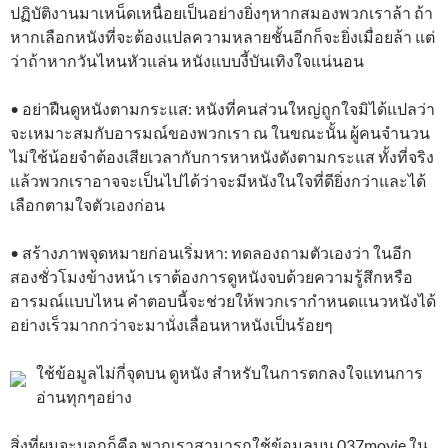
ปฏิบัติงานมาเหน็ดเหนื่อยเป็นอย่างยิ่งๆหากสมองพวกเราล้า ถ้า
หากเลือกหนังที่จะต้องแปลความหลายชั้นอีกก็จะยิ่งเมื่อยล้า แต่
ว่าถ้าหากวันไหนหัวแล่น หนังแบบงี้บันเทิงใจแน่นอน
• อย่าฝืนดูหนังตามกระแส: หนังที่คนส่วนใหญ่ถูกใจมิได้แปลว่า
จะเหมาะสมกับอารมณ์ของพวกเรา ณ ในขณะนั้น ผู้คนจำนวน
ไม่ใช้น้อยจำต้องเสียเวลากับการหาหนังดังตามกระแส ทั้งที่จริง
แล้วพวกเราอาจจะเป็นไปได้ว่าจะมีหนังในใจที่ดียิ่งกว่าและได้
เลือกตามใจตัวเองก่อน
• สร้างภาพจุดหมายก่อนเริ่มหา: ทดลองถามตัวเองว่า ในอีก
สองชั่วโมงข้างหน้า เราต้องการดูหนังจบด้วยความรู้สึกหรือ
อารมณ์แบบไหน คำตอบนี้จะช่วยให้พวกเรากำหนดแนวหนังได้
อย่างเร็วมากกว่าจะมานั่งเลื่อนหาหนังเป็นร้อยๆ
ใช้ข้อมูลไม่กี่จุดบน ดูหนัง สำหรับในการตกลงใจแทนการ
อ่านทุกๆอย่าง
สิ่งที่ผมจะบอกก็คือ พวกเราสามารถใช้ข้อมูลบน 037movie ใน