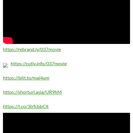
https://rebrand.ly/037movie
https://cutly.info/037movie
https://bitt.to/maj4um
https://shorturl.asia/UR9hM
https://t.co/3IrfcbbClt