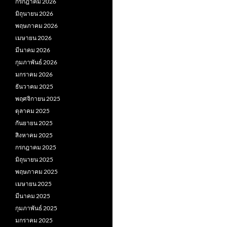
กรกฎาคม 2026
มิถุนายน 2026
พฤษภาคม 2026
เมษายน 2026
มีนาคม 2026
กุมภาพันธ์ 2026
มกราคม 2026
ธันวาคม 2025
พฤศจิกายน 2025
ตุลาคม 2025
กันยายน 2025
สิงหาคม 2025
กรกฎาคม 2025
มิถุนายน 2025
พฤษภาคม 2025
เมษายน 2025
มีนาคม 2025
กุมภาพันธ์ 2025
มกราคม 2025