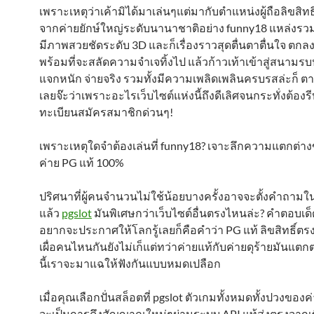
เพราะเหตุว่าเค้ามิได้มาเล่นๆแต่มากับตำแหน่งผู้ถือลิขสิทธ
จากค่ายยักษ์ใหญ่ระดับนานาชาติอย่าง funny18 แหล่งรวม
มีภาพสวยชัดระดับ 3D และก็เรื่องราวสุดตื่นตาตื่นใจ ตก
พร้อมที่จะสลัดความจำเจทิ้งไป แล้วก้าวเท้าเข้าสู่สนามรบปั
แจกหนัก จ่ายจริง รวมทั้งมีความเพลิดเพลินครบรสล่ะก็ ต
เลยจ๊ะว่าเพราะอะไรเว็บไซต์แห่งนี้ถึงดีเลิศจนกระทั่งต้อง
ทะเบียนสมัครสมาชิกด่วนๆ!
เพราะเหตุใดจำต้องเล่นที่ funny18? เจาะลึกความแตกต่า
ค่าย PG แท้ 100%
ปริศนาที่ผู้คนจำนวนไม่ใช้น้อยบางครั้งอาจจะตั้งคำถามใน
แล้ว
pgslot
มันพิเศษกว่าเว็บไซต์อื่นตรงไหนล่ะ? คำตอบเด็
อยากจะประกาศให้โลกรู้เลยก็คือคำว่า PG แท้ ลิขสิทธิ์ตรง 
เผื่อคนไหนกันยังไม่เก็แต่ทว่าค่ายแท้กับค่ายดุร้ายมันแตกต
นี้เราจะมาแฉให้ฟังกันแบบหมดเปลือก
เมื่อคุณเลือกปั่นสล็อตที่ pgslot ตัวเกมทั้งหมดทั้งปวงของค
จะเป็นการดึงสัญญาณใหม่ๆผ่านระบบ API แท้ส่งตรงจากเซิ