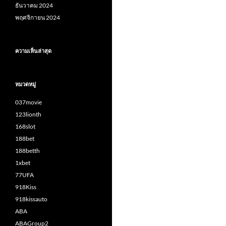
ธันวาคม 2024
พฤศจิกายน 2024
ความเห็นล่าสุด
หมวดหมู่
037movie
123lionth
168slot
188bet
188betth
1xbet
77UFA
918Kiss
918kissauto
ABA
ABAGroup2