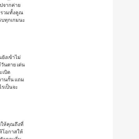
อปจากค่าย
งรวมทั้งคูณ
้ครบทุกเกมนะ
ณยังเข้าไม่
ีวันตาย เด่น
ะเบิด
ดานกั้น แถม
ไรเป็นจะ
้คุณถึงที่
่ให้โอกาสให้
ตัวคูณเริ่ม