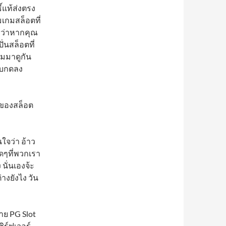
ิ์แท้ส่งตรง
เกมสล็อตที่
ลงว่าหากคุณ
่นสล็อตที่
ามมาดูกัน
รีบกดลง
งของสล็อต
ใจว่า อ้าว
ดๆที่พวกเรา
นั่นเองจ้ะ
่างยังไง วัน
่าย PG Slot
ร์ฟเวอร์