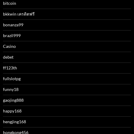
bitcoin
bkkwin เครดิตฟรี
bonanza99
brazil999
Casino
debet
ff123th
fullslotpg
funny18
gaojing888
happy168
hengjing168
hongkong456