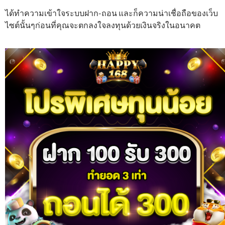
ได้ทำความเข้าใจระบบฝาก-ถอน และก็ความน่าเชื่อถือของเว็บ
ไซต์นั้นๆก่อนที่คุณจะตกลงใจลงทุนด้วยเงินจริงในอนาคต