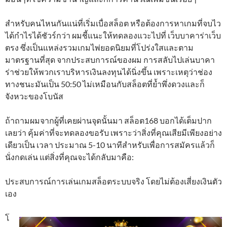
สำหรับคนไหนกันแน่ที่เริ่มเบื่อสล็อต หรือต้องการหาเกมที่จบไว
ได้กำไรได้ชัวร์กว่า ผมชี้แนะให้ทดลองแวะไปที่ เว็บบาคาร่าเว็บ
ตรง ซึ่งเป็นแหล่งรวมเกมไพ่ยอดนิยมที่โปร่งใสและตาม
มาตรฐานที่สุด จากประสบการณ์ของผม การสลับไปเล่นบาคา
ร่าช่วยให้พวกเราบริหารเงินลงทุนได้นิ่งขึ้น เพราะเหตุว่าช่อง
ทางชนะมันเป็น 50:50 ไม่เหมือนกับสล็อตที่ย้ำพึ่งดวงและก็
จังหวะของโบนัส
ถ้าถามผมจากผู้ที่เคยผ่านจุดนั้นมา สล็อต168 บอกได้เต็มปาก
เลยว่า คุ้มค่าที่จะทดลองขอรับ เพราะว่าสิ่งที่คุณเสียมีเพียงอย่าง
เดียวเป็น เวลา ประมาณ 5-10 นาทีสำหรับเพื่อการสมัครแล้วก็
นั่งกดเล่น แต่สิ่งที่คุณจะได้กลับมาคือ:
ประสบการณ์การเล่นเกมสล็อตระบบจริง โดยไม่ต้องเสี่ยงเงินตัว
เอง
โ