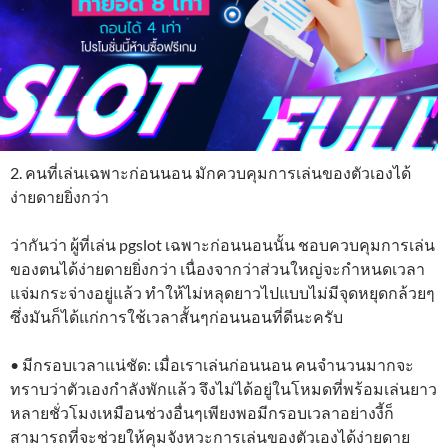
2. คนที่เล่นเฉพาะก่อนนอน มักควบคุมการเล่นของตัวเองได้
ง่ายดายยิ่งกว่า
ว่ากันว่า ผู้ที่เล่น pgslot เฉพาะก่อนนอนนั้น ชอบควบคุมการเล่น
ของตนได้ง่ายดายยิ่งกว่า เนื่องจากว่าส่วนใหญ่จะกำหนดเวลา
แจ่มกระจ่างอยู่แล้ว ทำให้ไม่หลุดยาวไปแบบไม่มีจุดหยุดกล้วยๆ
ซึ่งมันก็ได้แก่การใช้เวลาสั้นๆก่อนนอนที่ดีนะครับ
• มีกรอบเวลาแน่ชัด: เมื่อเราเล่นก่อนนอน คนจำนวนมากจะ
ทราบว่าตัวเองกำลังพักแล้ว จึงไม่ได้อยู่ในโหมดที่พร้อมเล่นยาว
หลายชั่วโมงเหมือนช่วงอื่นๆเพียงพอมีกรอบเวลาอย่างงี้ก็
สามารถที่จะช่วยให้คุมจังหวะการเล่นของตัวเองได้ง่ายดาย