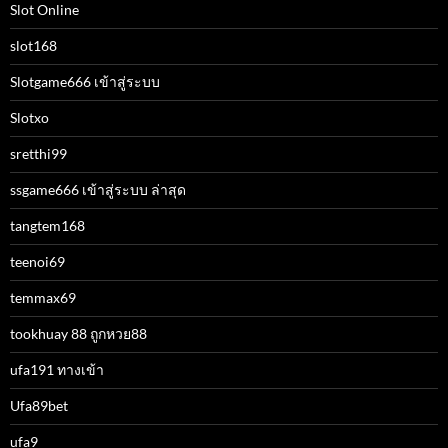
Slot Online
slot168
Slotgame666 เข้าสู่ระบบ
Slotxo
sretthi99
ssgame666 เข้าสู่ระบบ ล่าสุด
tangtem168
teenoi69
temmax69
tookhuay 88 ถูกหวย88
ufa191 ทางเข้า
Ufa89bet
ufa9