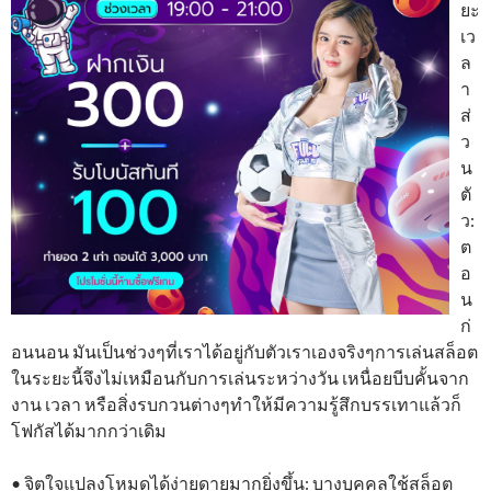
ยะ
เว
ล
า
ส่
ว
น
ตั
ว:
ต
อ
น
ก่
อนนอน มันเป็นช่วงๆที่เราได้อยู่กับตัวเราเองจริงๆการเล่นสล็อต
ในระยะนี้จึงไม่เหมือนกับการเล่นระหว่างวัน เหนื่อยบีบคั้นจาก
งาน เวลา หรือสิ่งรบกวนต่างๆทำให้มีความรู้สึกบรรเทาแล้วก็
โฟกัสได้มากกว่าเดิม
• จิตใจแปลงโหมดได้ง่ายดายมากยิ่งขึ้น: บางบุคคลใช้สล็อต