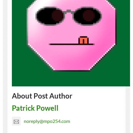
About Post Author
Patrick Powell
noreply@mpo254.com