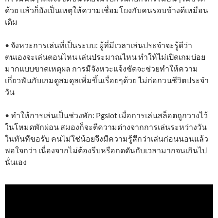
ด้วย แล้วก็ยังเป็นเหตุให้ความเชื่อมโยงกับคนรอบข้างดีเหมือน
เดิม
• จังหวะการเล่นที่เป็นระบบ: ผู้ที่มีเวลาเล่นประจำจะรู้ดีว่า
ตนเองจะเล่นตอนไหน เล่นประมาณไหน ทำให้ไม่เปิดเกมบ่อย
มากแบบขาดเหตุผล การมีจังหวะแจ้งชัดจะช่วยทำให้ความ
เกี่ยวพันกับเกมดูสมดุลเพิ่มขึ้นเรื่อยๆด้วย ไม่ก่อกวนชีวิตประจำ
วัน
• ทำให้การเล่นเป็นช่วงพัก: Pgslot เมื่อการเล่นสล็อตถูกวางไว้
ในโหมดพักผ่อน สมองก็จะตีความต่างจากการเล่นระหว่างวัน
ในทันทีขอรับ คนไม่ใช่น้อยจึงมีความรู้สึกว่าเล่นก่อนนอนแล้ว
พอใจกว่า เนื่องจากไม่ต้องรีบหรือกดดันกับเวลามากจนเกินไป
นั่นเอง