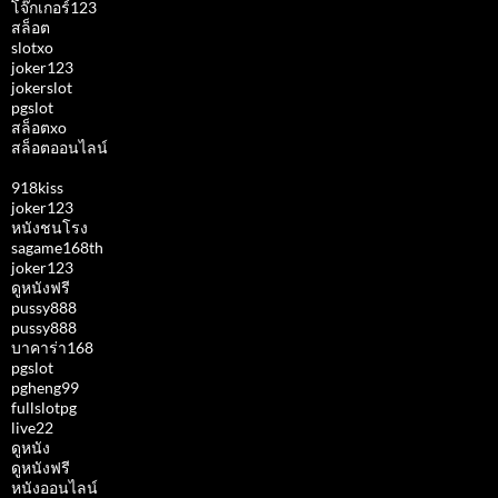
โจ๊กเกอร์123
สล็อต
slotxo
joker123
jokerslot
pgslot
สล็อตxo
สล็อตออนไลน์
918kiss
joker123
หนังชนโรง
sagame168th
joker123
ดูหนังฟรี
pussy888
pussy888
บาคาร่า168
pgslot
pgheng99
fullslotpg
live22
ดูหนัง
ดูหนังฟรี
หนังออนไลน์