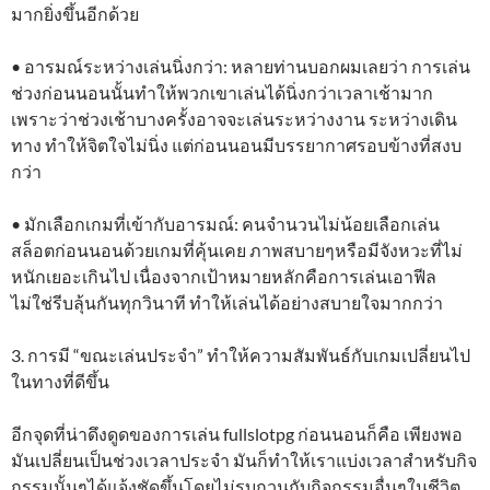
มากยิ่งขึ้นอีกด้วย
• อารมณ์ระหว่างเล่นนิ่งกว่า: หลายท่านบอกผมเลยว่า การเล่น
ช่วงก่อนนอนนั้นทำให้พวกเขาเล่นได้นิ่งกว่าเวลาเช้ามาก
เพราะว่าช่วงเช้าบางครั้งอาจจะเล่นระหว่างงาน ระหว่างเดิน
ทาง ทำให้จิตใจไม่นิ่ง แต่ก่อนนอนมีบรรยากาศรอบข้างที่สงบ
กว่า
• มักเลือกเกมที่เข้ากับอารมณ์: คนจำนวนไม่น้อยเลือกเล่น
สล็อตก่อนนอนด้วยเกมที่คุ้นเคย ภาพสบายๆหรือมีจังหวะที่ไม่
หนักเยอะเกินไป เนื่องจากเป้าหมายหลักคือการเล่นเอาฟีล
ไม่ใช่รีบลุ้นกันทุกวินาที ทำให้เล่นได้อย่างสบายใจมากกว่า
3. การมี “ขณะเล่นประจำ” ทำให้ความสัมพันธ์กับเกมเปลี่ยนไป
ในทางที่ดีขึ้น
อีกจุดที่น่าดึงดูดของการเล่น fullslotpg ก่อนนอนก็คือ เพียงพอ
มันเปลี่ยนเป็นช่วงเวลาประจำ มันก็ทำให้เราแบ่งเวลาสำหรับกิจ
กรรมนั้นๆได้แจ้งชัดขึ้นโดยไม่รบกวนกับกิจกรรมอื่นๆในชีวิต