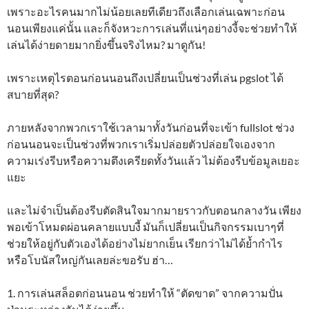
เพราะอะไรคนมากไม่น้อยเลยทีเดียวถึงเลือกเล่นเฉพาะก่อน
นอนเพียงแค่นั้น และก็จังหวะการเล่นที่แน่ๆอย่างงี้จะช่วยทำให้
เล่นได้ง่ายดายมากยิ่งขึ้นจริงไหม? มาดูกัน!
เพราะเหตุไรตอนก่อนนอนถึงเปลี่ยนเป็นช่วงที่เล่น pgslot ได้
สบายที่สุด?
ภายหลังจากพวกเราใช้เวลามาทั้งวันก่อนที่จะเข้า fullslot ช่วง
ก่อนนอนจะเป็นช่วงที่พวกเราเริ่มปล่อยตัวปล่อยใจเองจาก
ความเร่งรีบหรือความตึงเครียดทั้งวันแล้ว ไม่ต้องรีบข้อมูลเยอะ
แยะ
และไม่จำเป็นต้องรีบตัดสินใจมากมายราวกับตอนกลางวัน เพียง
พอเข้าโหมดผ่อนคลายแบบงี้ มันก็เปลี่ยนเป็นกิจกรรมเบาๆที่
ช่วยให้อยู่กับตัวเองได้อย่างไม่ยากเย็น เรียกว่าไม่ได้ย้ำกำไร
หรือโบนัสใหญ่กันเลยล่ะขอรับ ฮ่า…
1. การเล่นสล็อตก่อนนอน ช่วยทำให้ “ตัดขาด” จากความปั่น