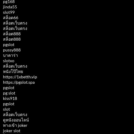
pg168
jinda55
slot99
สล็อต66
สล็อตเว็บตรง
สล็อตเว็บตรง
สล็อต888
สล็อต888
pgslot
pussy888
บาคาร่า
slotxo
สล็อตเว็บตรง
หนังโป๊ไทย
https://1xbetth.vip
https://pgslot.spa
pgslot
pg slot
kiss918
pgslot
slot
สล็อตเว็บตรง
ดูหนังออนไลน์
ทางเข้า joker
joker slot