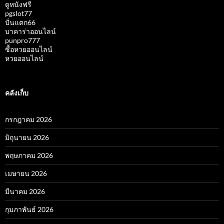
ดูหนังฟรี
pgslot77
ปั่นแตก66
บาคาร่าออนไลน์
punpro777
ซื้อหวยออนไลน์
หวยออนไลน์
คลังเก็บ
กรกฎาคม 2026
มิถุนายน 2026
พฤษภาคม 2026
เมษายน 2026
มีนาคม 2026
กุมภาพันธ์ 2026