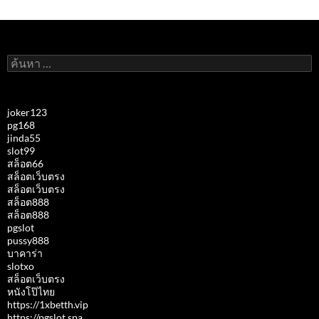
ค้นหา
สำหรับ:
joker123
pg168
jinda55
slot99
สล็อต66
สล็อตเว็บตรง
สล็อตเว็บตรง
สล็อต888
สล็อต888
pgslot
pussy888
บาคาร่า
slotxo
สล็อตเว็บตรง
หนังโป๊ไทย
https://1xbetth.vip
https://pgslot.spa