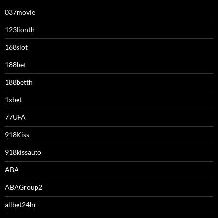
037movie
123lionth
168slot
188bet
188betth
1xbet
77UFA
918Kiss
918kissauto
ABA
ABAGroup2
allbet24hr