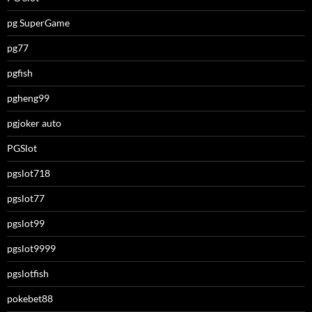
pg SuperGame
pg77
pgfish
pgheng99
pgjoker auto
PGSlot
pgslot718
pgslot77
pgslot99
pgslot9999
pgslotfish
pokebet88