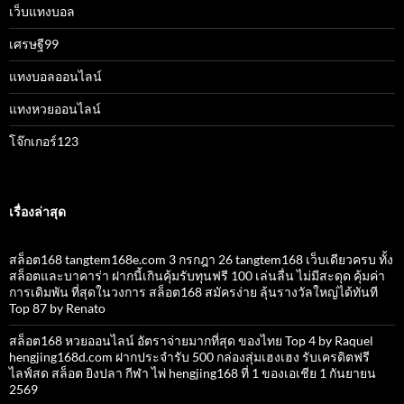
เว็บแทงบอล
เศรษฐี99
แทงบอลออนไลน์
แทงหวยออนไลน์
โจ๊กเกอร์123
เรื่องล่าสุด
สล็อต168 tangtem168e.com 3 กรกฎา 26 tangtem168 เว็บเดียวครบ ทั้ง
สล็อตและบาคาร่า ฝากนี้เกินคุ้มรับทุนฟรี 100 เล่นลื่น ไม่มีสะดุด คุ้มค่า
การเดิมพัน ที่สุดในวงการ สล็อต168 สมัครง่าย ลุ้นรางวัลใหญ่ได้ทันที
Top 87 by Renato
สล็อต168 หวยออนไลน์ อัตราจ่ายมากที่สุด ของไทย Top 4 by Raquel
hengjing168d.com ฝากประจำรับ 500 กล่องสุ่มเฮงเฮง รับเครดิตฟรี
ไลฟ์สด สล็อต ยิงปลา กีฬา ไพ่ hengjing168 ที่ 1 ของเอเชีย 1 กันยายน
2569