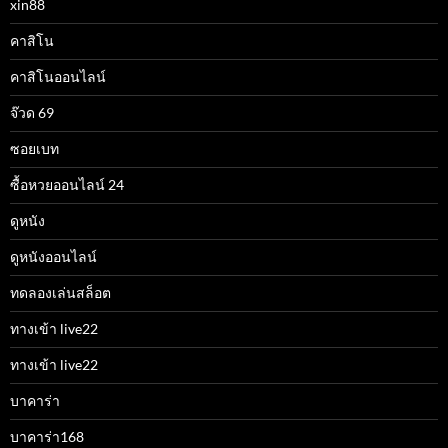
xin88
คาสิโน
คาสิโนออนไลน์
จ๊วด 69
ซอยเบท
ซื้อหวยออนไลน์ 24
ดูหนัง
ดูหนังออนไลน์
ทดลองเล่นสล็อต
ทางเข้า live22
ทางเข้า live22
บาคาร่า
บาคาร่า168