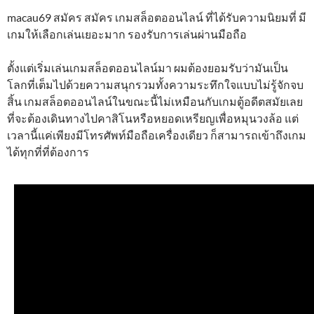
macau69 สมัคร สมัคร เกมสล็อตออนไลน์ ที่ได้รับความนิยมที่ มี
เกมให้เลือกเล่นเยอะมาก รองรับการเล่นผ่านมือถือ
ตั้งแต่เริ่มเล่นเกมสล็อตออนไลน์มา ผมต้องยอมรับว่ามันเป็น
โลกที่เต็มไปด้วยความสนุกรวมทั้งความระทึกใจแบบไม่รู้จักจบ
สิ้น เกมสล็อตออนไลน์ในขณะนี้ไม่เหมือนกับเกมตู้อดีตสมัยเลย
ที่จะต้องเดินทางไปคาสิโนหรือหยอดเหรียญเพื่อหมุนวงล้อ แต่
เวลานี้แค่เพียงมีโทรศัพท์มือถือเครื่องเดียว ก็สามารถเข้าถึงเกม
ได้ทุกที่ที่ต้องการ