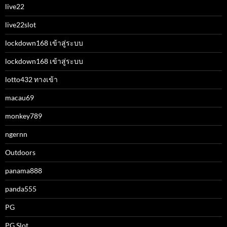
live22
live22slot
lockdown168 เข้าสู่ระบบ
lockdown168 เข้าสู่ระบบ
lotto432 ทางเข้า
macau69
monkey789
ngernn
Outdoors
panama888
panda555
PG
PG Slot