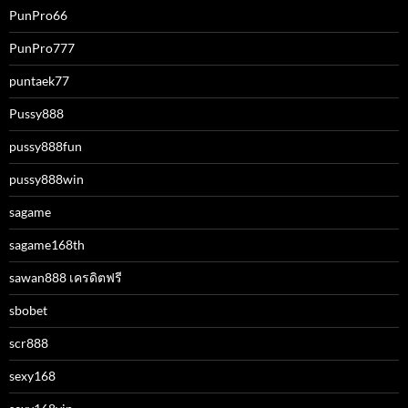
PunPro66
PunPro777
puntaek77
Pussy888
pussy888fun
pussy888win
sagame
sagame168th
sawan888 เครดิตฟรี
sbobet
scr888
sexy168